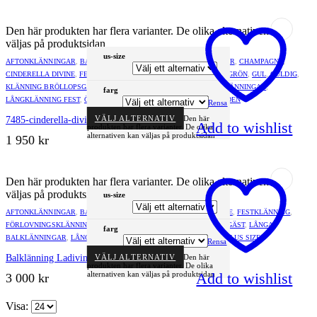
Den här produkten har flera varianter. De olika alternativen kan
väljas på produktsidan
us-size
AFTONKLÄNNINGAR
,
BALKLÄNNINGAR
,
BRUDTÄRNEKLÄNNINGAR
,
CHAMPAGNE
,
CINDERELLA DIVINE
,
FESTKLÄNNING
,
FÖRLOVNINGSKLÄNNING
,
GRÖN
,
GUL
,
GULDIG
,
KLÄNNING BRÖLLOPSGÄST
,
LÅNGA BALKLÄNNINGAR
,
LÅNGA KLÄNNINGAR
,
farg
LÅNGKLÄNNING FEST
,
ÖPPEN RYGG
,
PLUS SIZE
,
ROSA
,
SATIN
,
SIDEN
Rensa
VÄLJ ALTERNATIV
Den här
7485-cinderella-divine
Add to wishlist
produkten har flera varianter. De olika
alternativen kan väljas på produktsidan
1 950
kr
Den här produkten har flera varianter. De olika alternativen kan
väljas på produktsidan
us-size
AFTONKLÄNNINGAR
,
BALKLÄNNINGAR
,
BLÅ
,
CINDERELLA DIVINE
,
FESTKLÄNNING
,
FÖRLOVNINGSKLÄNNING
,
GRÖN
,
GULDIG
,
KLÄNNING BRÖLLOPSGÄST
,
LÅNGA
farg
BALKLÄNNINGAR
,
LÅNGA KLÄNNINGAR
,
LÅNGKLÄNNING FEST
,
PLUS SIZE
Rensa
Balklänning Ladivine CD409
VÄLJ ALTERNATIV
Den här
produkten har flera varianter. De olika
Add to wishlist
alternativen kan väljas på produktsidan
3 000
kr
Visa: