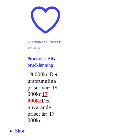
KLÄNNINGAR
,
NICOLE
MILANO
Pronovias Alix
brudklänning
19 000
kr
Det
ursprungliga
priset var: 19
000kr.
17
000
kr
Det
nuvarande
priset är: 17
000kr.
Skor