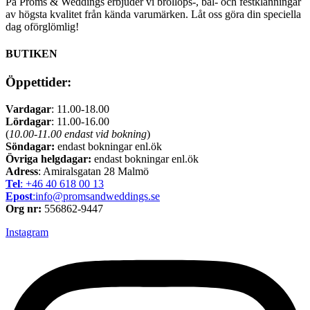
På Proms & Weddings erbjuder vi bröllops-, bal- och festklänningar
av högsta kvalitet från kända varumärken. Låt oss göra din speciella
dag oförglömlig!
BUTIKEN
Öppettider:
Vardagar
: 11.00-18.00
Lördagar
: 11.00-16.00
(
10.00-11.00 endast vid bokning
)
Söndagar:
endast bokningar enl.ök
Övriga helgdagar:
endast bokningar enl.ök
Adress
: Amiralsgatan 28 Malmö
Tel
: +46 40 618 ​00 13
Epost
:info@promsandweddings.se
Org nr:
556862-9447
Instagram