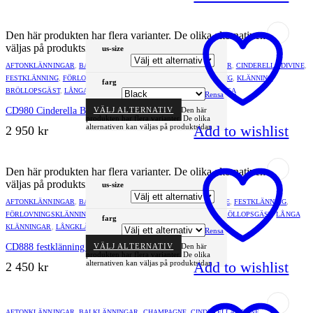
Den här produkten har flera varianter. De olika alternativen kan
väljas på produktsidan
us-size
AFTONKLÄNNINGAR
,
BALKLÄNNINGAR
,
BRUDTÄRNEKLÄNNINGAR
,
CINDERELLA DIVINE
,
FESTKLÄNNING
,
FÖRLOVNINGSKLÄNNING
,
GLITTRIG
,
GUL
,
GULDIG
,
KLÄNNING
farg
BRÖLLOPSGÄST
,
LÅNGA KLÄNNINGAR
,
LÅNGKLÄNNING FEST
,
ROSA
Rensa
CD980 Cinderella Balklänning, Tärnklänning
VÄLJ ALTERNATIV
Den här
produkten har flera varianter. De olika
Add to wishlist
alternativen kan väljas på produktsidan
2 950
kr
Den här produkten har flera varianter. De olika alternativen kan
väljas på produktsidan
us-size
AFTONKLÄNNINGAR
,
BALKLÄNNINGAR
,
BLÅ
,
CINDERELLA DIVINE
,
FESTKLÄNNING
,
FÖRLOVNINGSKLÄNNING
,
GLITTRIG
,
GUL
,
GULDIG
,
KLÄNNING BRÖLLOPSGÄST
,
LÅNGA
farg
KLÄNNINGAR
,
LÅNGKLÄNNING FEST
Rensa
CD888 festklänning Cinderella
VÄLJ ALTERNATIV
Den här
produkten har flera varianter. De olika
Add to wishlist
alternativen kan väljas på produktsidan
2 450
kr
AFTONKLÄNNINGAR
,
BALKLÄNNINGAR
,
CHAMPAGNE
,
CINDERELLA DIVINE
,