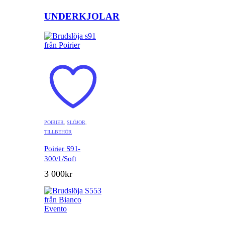
UNDERKJOLAR
POIRIER
,
SLÖJOR
,
TILLBEHÖR
Poirier S91-
300/1/Soft
3 000
kr