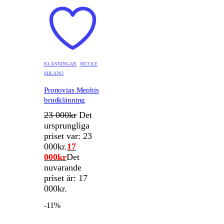
KLÄNNINGAR
,
NICOLE
MILANO
Pronovias Mephis
brudklänning
23 000
kr
Det
ursprungliga
priset var: 23
000kr.
17
000
kr
Det
nuvarande
priset är: 17
000kr.
-11%