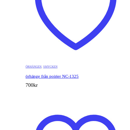
ÖRHÄNGEN
,
SMYCKEN
örhänge från poirier NC-1325
700
kr