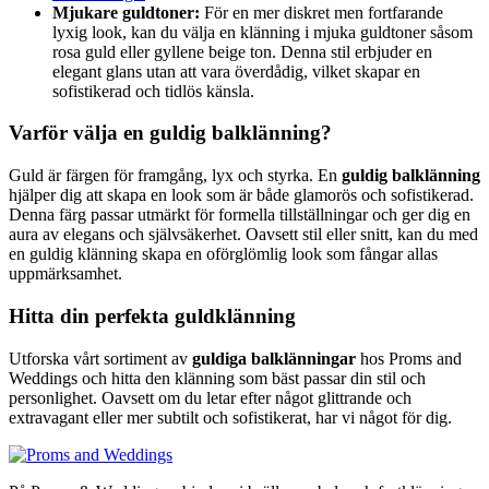
Mjukare guldtoner:
För en mer diskret men fortfarande
lyxig look, kan du välja en klänning i mjuka guldtoner såsom
rosa guld eller gyllene beige ton. Denna stil erbjuder en
elegant glans utan att vara överdådig, vilket skapar en
sofistikerad och tidlös känsla.
Varför välja en guldig balklänning?
Guld är färgen för framgång, lyx och styrka. En
guldig balklänning
hjälper dig att skapa en look som är både glamorös och sofistikerad.
Denna färg passar utmärkt för formella tillställningar och ger dig en
aura av elegans och självsäkerhet. Oavsett stil eller snitt, kan du med
en guldig klänning skapa en oförglömlig look som fångar allas
uppmärksamhet.
Hitta din perfekta guldklänning
Utforska vårt sortiment av
guldiga balklänningar
hos Proms and
Weddings och hitta den klänning som bäst passar din stil och
personlighet. Oavsett om du letar efter något glittrande och
extravagant eller mer subtilt och sofistikerat, har vi något för dig.