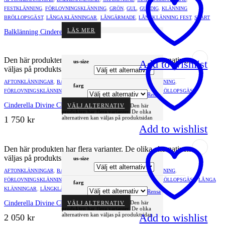
FESTKLÄNNING
,
FÖRLOVNINGSKLÄNNING
,
GRÖN
,
GUL
,
GULDIG
,
KLÄNNING
BRÖLLOPSGÄST
,
LÅNGA KLÄNNINGAR
,
LÅNGÄRMADE
,
LÅNGKLÄNNING FEST
,
SVART
LÄS MER
Balklänning Cinderella B8422
Den här produkten har flera varianter. De olika alternativen kan
Add to wishlist
us-size
väljas på produktsidan
AFTONKLÄNNINGAR
,
BALKLÄNNINGAR
,
CHAMPAGNE
,
FESTKLÄNNING
,
farg
FÖRLOVNINGSKLÄNNING
,
GLITTRIG
,
GUL
,
GULDIG
,
KLÄNNING BRÖLLOPSGÄST
Rensa
Cinderella Divine CH182
VÄLJ ALTERNATIV
Den här
produkten har flera varianter. De olika
alternativen kan väljas på produktsidan
1 750
kr
Add to wishlist
Den här produkten har flera varianter. De olika alternativen kan
väljas på produktsidan
us-size
AFTONKLÄNNINGAR
,
BALKLÄNNINGAR
,
CHAMPAGNE
,
FESTKLÄNNING
,
FÖRLOVNINGSKLÄNNING
,
GLITTRIG
,
GUL
,
GULDIG
,
KLÄNNING BRÖLLOPSGÄST
,
LÅNGA
farg
KLÄNNINGAR
,
LÅNGKLÄNNING FEST
Rensa
Cinderella Divine CH198
VÄLJ ALTERNATIV
Den här
produkten har flera varianter. De olika
Add to wishlist
alternativen kan väljas på produktsidan
2 050
kr