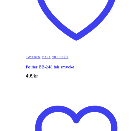
SMYCKEN
,
TIARA
,
TILLBEHÖR
Poirier BB-248 hår smycke
499
kr