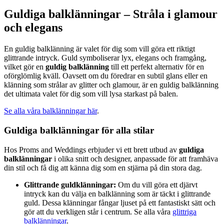
Guldiga balklänningar – Stråla i glamour
och elegans
En guldig balklänning är valet för dig som vill göra ett riktigt
glittrande intryck. Guld symboliserar lyx, elegans och framgång,
vilket gör en
guldig balklänning
till ett perfekt alternativ för en
oförglömlig kväll. Oavsett om du föredrar en subtil glans eller en
klänning som strålar av glitter och glamour, är en guldig balklänning
det ultimata valet för dig som vill lysa starkast på balen.
Se alla våra balklänningar här
.
Guldiga balklänningar för alla stilar
Hos Proms and Weddings erbjuder vi ett brett utbud av
guldiga
balklänningar
i olika snitt och designer, anpassade för att framhäva
din stil och få dig att känna dig som en stjärna på din stora dag.
Glittrande guldklänningar:
Om du vill göra ett djärvt
intryck kan du välja en balklänning som är täckt i glittrande
guld. Dessa klänningar fångar ljuset på ett fantastiskt sätt och
gör att du verkligen står i centrum. Se alla våra
glittriga
balklänningar
.