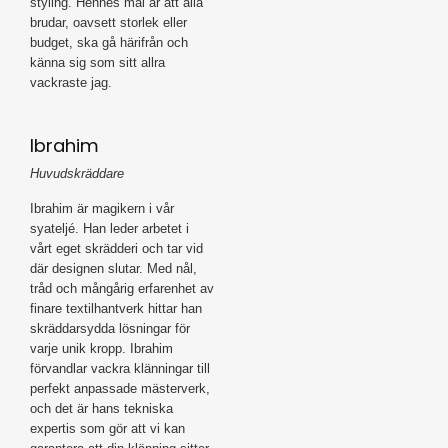
styling. Hennes mål är att alla
brudar, oavsett storlek eller
budget, ska gå härifrån och
känna sig som sitt allra
vackraste jag.
Ibrahim
Huvudskräddare
Ibrahim är magikern i vår
syateljé. Han leder arbetet i
vårt eget skrädderi och tar vid
där designen slutar. Med nål,
tråd och mångårig erfarenhet av
finare textilhantverk hittar han
skräddarsydda lösningar för
varje unik kropp. Ibrahim
förvandlar vackra klänningar till
perfekt anpassade mästerverk,
och det är hans tekniska
expertis som gör att vi kan