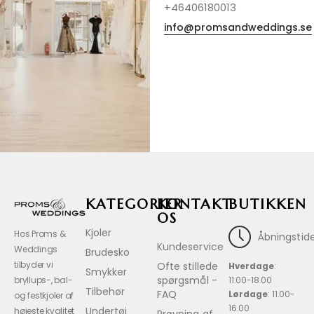
+46406180013
info@promsandweddings.se
KATEGORIER
KONTAKT
BUTIKKEN
OS
Kjoler
Hos Proms &
Åbningstide
Kundeservice
Weddings
Brudesko
tilbyder vi
Ofte stillede
Hverdage
:
Smykker
spørgsmål -
bryllups-, bal-
11.00-18.00
Tilbehør
FAQ
Lørdage
: 11.00-
og festkjoler af
16.00
Undertøj
højeste kvalitet