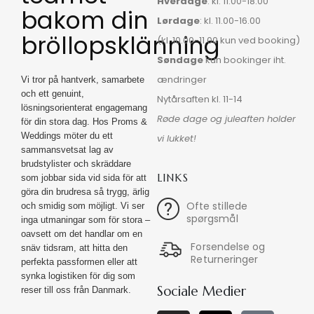
Hverdage
: kl. 11.00-18.00
bakom din
Lørdage
: kl. 11.00-16.00
bröllopsklänning
(kl. 10.00-11.00 kun ved booking)
Søndage
kun bookinger iht.
ændringer
Vi tror på hantverk, samarbete
och ett genuint,
Nytårsaften kl. 11-14
lösningsorienterat engagemang
Røde dage og juleaften holder
för din stora dag. Hos Proms &
Weddings möter du ett
vi lukket!
sammansvetsat lag av
brudstylister och skräddare
LINKS
som jobbar sida vid sida för att
göra din brudresa så trygg, ärlig
Ofte stillede
och smidig som möjligt. Vi ser
spørgsmål
inga utmaningar som för stora –
oavsett om det handlar om en
Forsendelse og
snäv tidsram, att hitta den
Returneringer
perfekta passformen eller att
synka logistiken för dig som
Sociale Medier
reser till oss från Danmark.