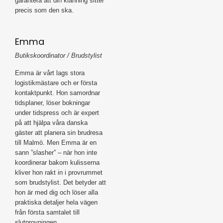
garantera att din klänning sitter
precis som den ska.
Emma
Butikskoordinator / Brudstylist
Emma är vårt lags stora
logistikmästare och er första
kontaktpunkt. Hon samordnar
tidsplaner, löser bokningar
under tidspress och är expert
på att hjälpa våra danska
gäster att planera sin brudresa
till Malmö. Men Emma är en
sann ”slasher” – när hon inte
koordinerar bakom kulisserna
kliver hon rakt in i provrummet
som brudstylist. Det betyder att
hon är med dig och löser alla
praktiska detaljer hela vägen
från första samtalet till
slutprovningen.