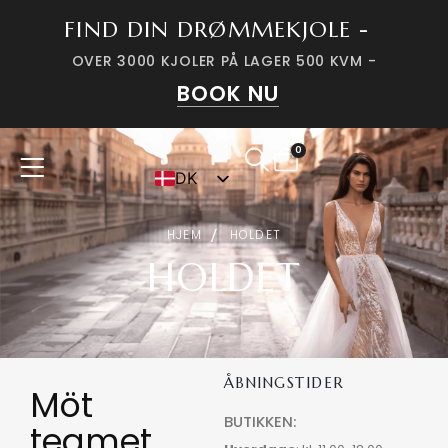
FIND DIN DRØMMEKJOLE -
OVER 3000 KJOLER PÅ LAGER 500 KVM -
BOOK NU
0
DK
SV
HJEM
HOLDET
HOLDET
ÅBNINGSTIDER
Möt
BUTIKKEN:
teamet