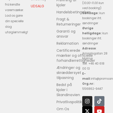
Prøvning af
(
10.00-11.00 kun
fra kendte
kjoler
UDSALG
ved booking
)
varemærker.
Handelsbetingelser
Søndage:
kun
Lad os gøre
bookinger iht.
Fragt &
din specielle
ændringer
Returneringer
dag
Øvrige
Garanti og
uforglemmelig!
helligdage:
kun
ansvar
bookinger iht.
Reklamation
ændringer
Adresse
:
Certificerede
Amiralsgatan 28
mærker og officielle
Malmø
forhandlerrettigheder
Tlf
: +46 40 618
Ændringer og
00 13
skræddersyet
E-
tilpasning
mail
:info@promsan
Org.nr:
Bedst på
556862-9447
kjoler i
Skandinavien
Privatlivspolitik
Om Os