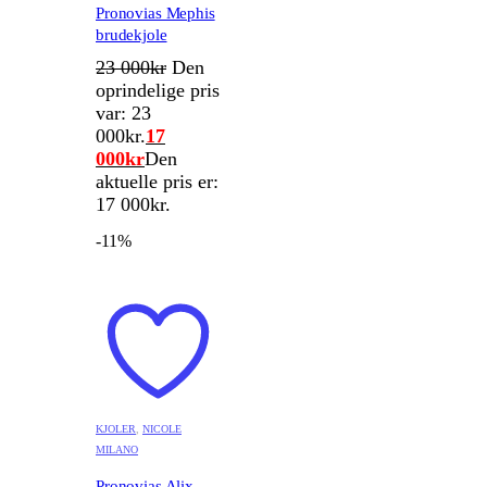
Pronovias Mephis
brudekjole
23 000
kr
Den
oprindelige pris
var: 23
000kr.
17
000
kr
Den
aktuelle pris er:
17 000kr.
-11%
KJOLER
,
NICOLE
MILANO
Pronovias Alix