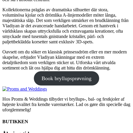
Kollektionerna präglas av dramatiska silhuetter där stora,
voluminösa kjolar och drömlika A-linjemodeller möter långa,
majestätiska släp. Det som verkligen utmärker en brudklänning från
Vladiyan är det avancerade handarbetet. Genom ett hantverk i
världsklass skapas uttrycksfulla och extravaganta kreationer, ofta
smyckade med tusentals gnistrande kristaller, pärl- och
paljettbeklädda korsetter samt exklusiv 3D-spets.
Oavsett om du söker en klassisk prinsessdröm eller en mer modern
skapelse, erbjuder Vladiyan klänningar med en extrem
detaljrikedom som verkligen sticker ut. Utforska vårt utvalda
sortiment och låt oss hjälpa dig att hitta din drömklänning.
Book bryllupsprøvning
Hos Proms & Weddings tilbyder vi bryllups-, bal- og festkjoler af
højeste kvalitet fra kendte varemærker. Lad os gøre din specielle dag
uforglemmelig!
BUTIKKEN