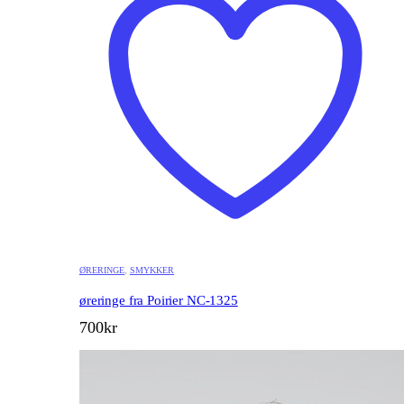
ØRERINGE
,
SMYKKER
øreringe fra Poirier NC-1325
700
kr