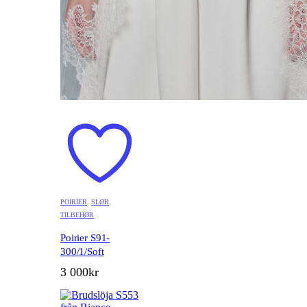
POIRIER
,
SLØR
,
TILBEHØR
Poirier S91-
300/1/Soft
3 000
kr