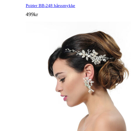
Poirier BB-248 hårssmykke
499
kr