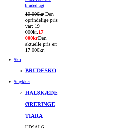
brudedragt
19 000
kr
Den
oprindelige pris
var: 19
000kr.
17
000
kr
Den
aktuelle pris er:
17 000kr.
Sko
BRUDESKO
Smykker
HALSKÆDE
ØRERINGE
TIARA
UDSALG