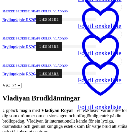
SMUKKE BRUDESELSKAPSKJOLER
,
VLADIYAN
LÆS MERE
Bryllupskjole RS2652 fra Vladiyan
Føj til ønskeliste
SMUKKE BRUDESELSKAPSKJOLER
,
VLADIYAN
LÆS MERE
Bryllupskjole RS2639 fra Vladiyan
Føj til ønskeliste
SMUKKE BRUDESELSKAPSKJOLER
,
VLADIYAN
LÆS MERE
Bryllupskjole RS2640 fra Vladiyan
Føj til ønskeliste
Vis:
Vladiyan Brudklänningar
Føj til ønskeliste
Upptäck magin med
Vladiyan Royal
– ett exklusivt varumärke för
dig som drömmer om en storslagen och oförglömlig entré på din
bröllopsdag. Vladiyan är internationellt kända för sin lyxiga,
dramatiska och genuint kungliga estetik som får varje brud att stråla
och stå i absolut centrum.