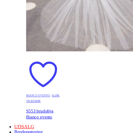
BIANCO EVENTO
,
SLØR
,
TILBEHØR
S553 brudslöja
Bianco evento
UDSALG
Brudeprøvning