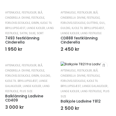
AFTENKJOLE
,
FESTKJOLER
,
BLÅ
,
AFTENKJOLE
,
FESTKJOLER
,
BLÅ
,
CINDERELLA DIVINE
,
FESTKJOLE
,
CINDERELLA DIVINE
,
FESTKJOLE
,
FORLOVELSESKJOLE
,
GRØN
,
KJOLE TIL
FORLOVELSESKJOLE
,
GLITTRIG
,
GUL
,
BRYLLUPSGÆST
,
LANGE KJOLER
,
LANG
GULDIG
,
KJOLE TIL BRYLLUPSGÆST
,
FESTKJOLE
,
SATIN
,
SILKE
,
SORT
LANGE KJOLER
,
LANG FESTKJOLE
7493 festklänning
CD888 festklänning
Cinderella
Cinderella
1 950
kr
2 450
kr
AFTENKJOLE
,
FESTKJOLER
,
BLÅ
,
CINDERELLA DIVINE
,
FESTKJOLE
,
AFTENKJOLE
,
FESTKJOLER
,
BLÅ
,
FORLOVELSESKJOLE
,
GRØN
,
GULDIG
,
CINDERELLA DIVINE
,
FESTKJOLE
,
KJOLE TIL BRYLLUPSGÆST
,
LANGE
FORLOVELSESKJOLE
,
KJOLE TIL
GALAKJOLER
,
LANGE KJOLER
,
LANG
BRYLLUPSGÆST
,
LANGE GALAKJOLER
,
FESTKJOLE
,
PLUS SIZE
LANGE KJOLER
,
LANG FESTKJOLE
,
PLUS
Balklänning Ladivine
SIZE
CD409
Balkjole Ladivine T812
3 000
kr
2 500
kr