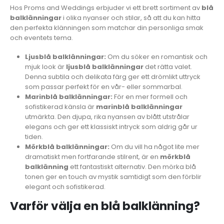
Hos Proms and Weddings erbjuder vi ett brett sortiment av
blå
balklänningar
i olika nyanser och stilar, så att du kan hitta
den perfekta klänningen som matchar din personliga smak
och eventets tema.
Ljusblå balklänningar:
Om du söker en romantisk och
mjuk look är
ljusblå balklänningar
det rätta valet.
Denna subtila och delikata färg ger ett drömlikt uttryck
som passar perfekt för en vår- eller sommarbal.
Marinblå balklänningar:
För en mer formell och
sofistikerad känsla är
marinblå balklänningar
utmärkta. Den djupa, rika nyansen av blått utstrålar
elegans och ger ett klassiskt intryck som aldrig går ur
tiden.
Mörkblå balklänningar:
Om du vill ha något lite mer
dramatiskt men fortfarande stilrent, är en
mörkblå
balklänning
ett fantastiskt alternativ. Den mörka blå
tonen ger en touch av mystik samtidigt som den förblir
elegant och sofistikerad.
Varför välja en blå balklänning?