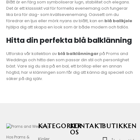
Blått är en färg som symboliserar lugn, stabilitet och elegans.
Det är ett klassiskt val för formella evenemang och fungerar
lika bra för dag- som kvällsevenemang. Oavsett om du
föredrar en ljus eller mörk nyans av blått, kan en
blå ballkjole
hjälpa dig att skapa en look som är både modern och tidlös.
Hitta din perfekta blå balklänning
Utforska vår kollektion av
blå balklänningar
på Proms and
Weddings och hitta den som passar din stil och personlighet
bäst. Vare sig du ska på en bal, ett bröllop eller en annan
högtid, har vi klänningen som får dig att känna dig speciell och
säker på dig själv.
KATEGORIER
KONTAKT
BUTIKKEN
OS
Hos Proms &
Kjoler