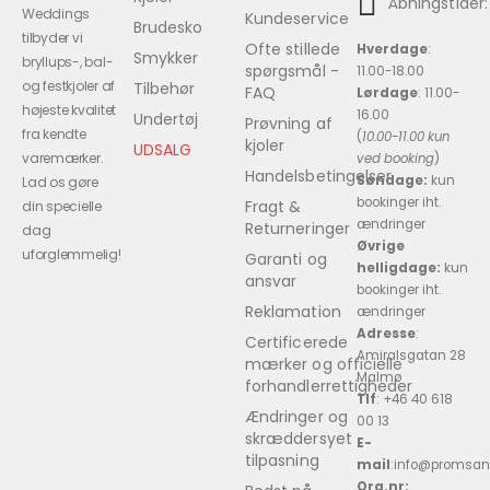
Åbningstider:
Weddings
Kundeservice
Brudesko
tilbyder vi
Ofte stillede
Hverdage
:
Smykker
bryllups-, bal-
spørgsmål -
11.00-18.00
og festkjoler af
Tilbehør
FAQ
Lørdage
: 11.00-
højeste kvalitet
16.00
Undertøj
Prøvning af
fra kendte
(
10.00-11.00 kun
kjoler
UDSALG
varemærker.
ved booking
)
Handelsbetingelser
Søndage:
kun
Lad os gøre
bookinger iht.
Fragt &
din specielle
ændringer
Returneringer
dag
Øvrige
uforglemmelig!
Garanti og
helligdage:
kun
ansvar
bookinger iht.
Reklamation
ændringer
Adresse
:
Certificerede
Amiralsgatan 28
mærker og officielle
Malmø
forhandlerrettigheder
Tlf
: +46 40 618 ​
Ændringer og
00 13
skræddersyet
E-
tilpasning
mail
:info@promsan
Org.nr: