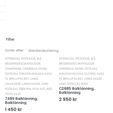
Filter
Sortér efter:
AFTENKJOLE
,
FESTKJOLER
,
BLÅ
,
AFTENKJOLE
,
FESTKJOLER
,
BLÅ
,
BRUDEPIGESELSKAPSKJOLER
,
BRUDEPIGESELSKAPSKJOLER
,
CHAMPAGNE
,
CINDERELLA DIVINE
,
CINDERELLA DIVINE
,
FESTKJOLE
,
FESTKJOLE
,
FORLOVELSESKJOLE
,
KJOLE
FORLOVELSESKJOLE
,
GLITTRIG
,
KJOLE
TIL BRYLLUPSGÆST
,
LANGE
TIL BRYLLUPSGÆST
,
LANGE KJOLER
,
GALAKJOLER
,
LANGE KJOLER
,
LANG
LANG FESTKJOLE
,
ROSA
CD985 Balklänning,
FESTKJOLE
,
ÅBEN RYG
,
PLUS SIZE
,
RØD
,
Balklänning
SATIN
,
SILKE
7489 Balklänning,
2 950
kr
Balklänning
1 450
kr