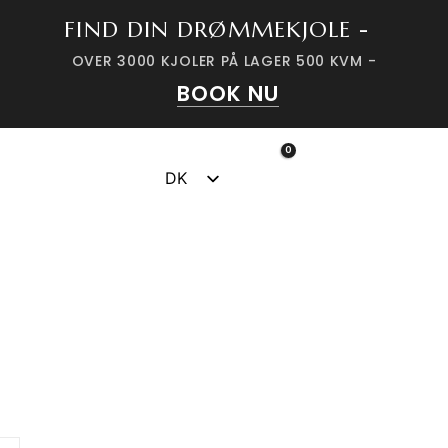
FIND DIN DRØMMEKJOLE -
OVER 3000 KJOLER PÅ LAGER 500 KVM -
BOOK NU
0
HJEM
WEBSHOP
KJOLER
FESTKJOLE
FESTKJOLER
BLÅ
DK
Blå
SV
Produktarkiv