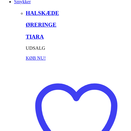
Smykker
HALSKÆDE
ØRERINGE
TIARA
UDSALG
KØB NU!