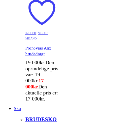
KJOLER
,
NICOLE
MILANO
Pronovias Alix
brudedragt
19 000
kr
Den
oprindelige pris
var: 19
000kr.
17
000
kr
Den
aktuelle pris er:
17 000kr.
Sko
BRUDESKO