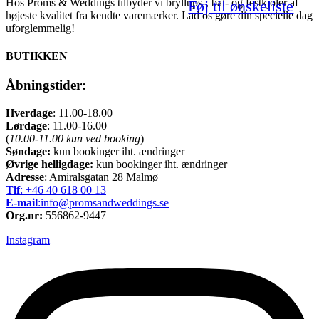
Hos Proms & Weddings tilbyder vi bryllups-, bal- og festkjoler af
Føj til ønskeliste
højeste kvalitet fra kendte varemærker. Lad os gøre din specielle dag
uforglemmelig!
BUTIKKEN
Åbningstider:
Hverdage
: 11.00-18.00
Lørdage
: 11.00-16.00
(
10.00-11.00 kun ved booking
)
Søndage:
kun bookinger iht. ændringer
Øvrige helligdage:
kun bookinger iht. ændringer
Adresse
: Amiralsgatan 28 Malmø
Tlf
: +46 40 618 ​00 13
E-mail
:info@promsandweddings.se
Org.nr:
556862-9447
Instagram