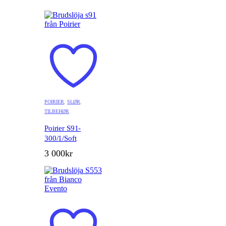
POIRIER
,
SLØR
,
TILBEHØR
Poirier S91-
300/1/Soft
3 000
kr