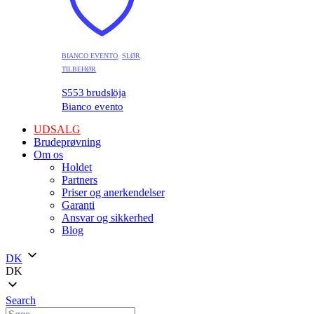
BIANCO EVENTO
,
SLØR
,
TILBEHØR
S553 brudslöja
Bianco evento
UDSALG
Brudeprøvning
Om os
Holdet
Partners
Priser og anerkendelser
Garanti
Ansvar og sikkerhed
Blog
DK
DK
Search