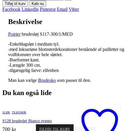
Tilføj til kurv
Køb nu
Facebook
LinkedIn
Pinterest
Email
Viber
Beskrivelse
Poirier
brudesløj S117-300/1/MED
-Enkeltlagslør i medium tyl.
-med luksuriøse blomsterdekorationer bestående af pailletter og
voilblomster over hele sløriet.
-Bueformet kant.
-Længde 300 cm.
-tilgængelig farve: elfenben
Man kan vælge
Brudesko
som passer til den.
Du kan også lide
SLØR
,
TILBEHØR
S128 brudesløj Bianco evento
700
kr
TILFØJ TIL KURV