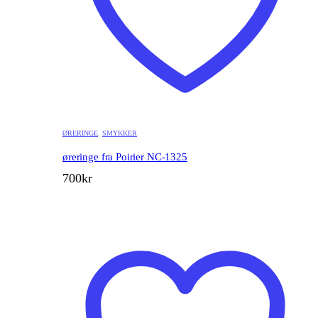
ØRERINGE
,
SMYKKER
øreringe fra Poirier NC-1325
700
kr