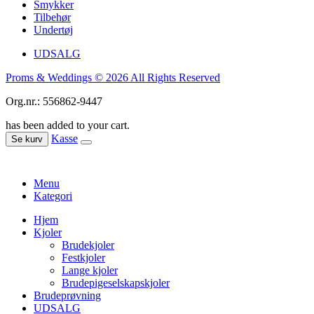
Smykker
Tilbehør
Undertøj
UDSALG
Proms & Weddings © 2026 All Rights Reserved
Org.nr.: 556862-9447
has been added to your cart.
Kasse
Se kurv
Menu
Kategori
Hjem
Kjoler
Brudekjoler
Festkjoler
Lange kjoler
Brudepigeselskapskjoler
Brudeprøvning
UDSALG