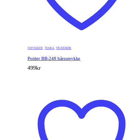
SMYKKER
,
TIARA
,
TILBEHØR
Poirier BB-248 hårssmykke
499
kr