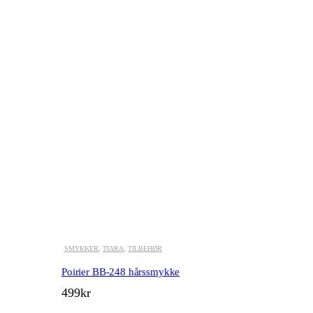
SMYKKER
,
TIARA
,
TILBEHØR
Poirier BB-248 hårssmykke
499
kr