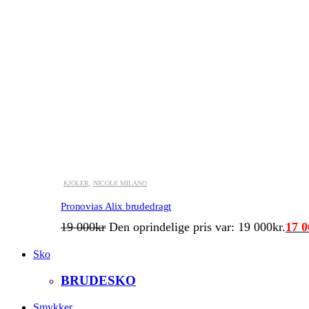
KJOLER
,
NICOLE MILANO
Pronovias Alix brudedragt
19 000
kr
Den oprindelige pris var: 19 000kr.
17 0
Sko
BRUDESKO
Smykker