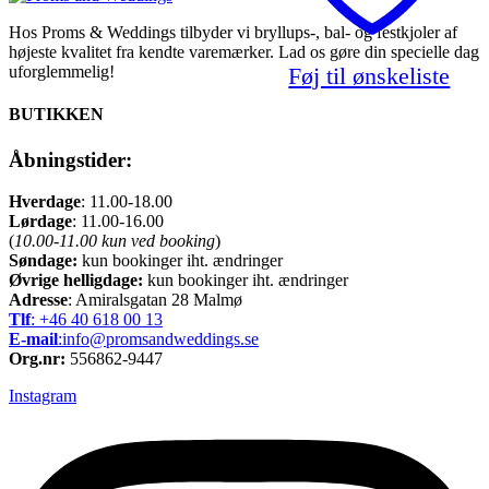
varianter.
Mulighederne
Mulighederne
kan
kan
Hos Proms & Weddings tilbyder vi bryllups-, bal- og festkjoler af
vælges
vælges
højeste kvalitet fra kendte varemærker. Lad os gøre din specielle dag
på
på
varesiden
Føj til ønskeliste
uforglemmelig!
varesiden
BUTIKKEN
Åbningstider:
Hverdage
: 11.00-18.00
Lørdage
: 11.00-16.00
(
10.00-11.00 kun ved booking
)
Søndage:
kun bookinger iht. ændringer
Øvrige helligdage:
kun bookinger iht. ændringer
Adresse
: Amiralsgatan 28 Malmø
Tlf
: +46 40 618 ​00 13
E-mail
:info@promsandweddings.se
Org.nr:
556862-9447
Instagram