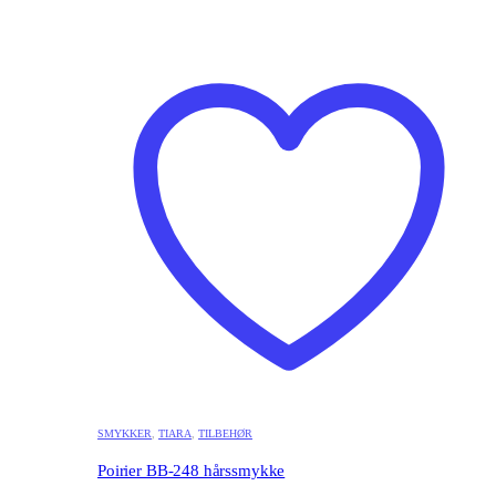
SMYKKER
,
TIARA
,
TILBEHØR
Poirier BB-248 hårssmykke