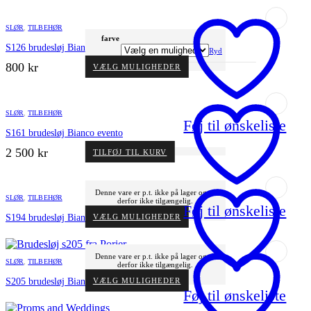
Dette
SLØR
,
TILBEHØR
vare
farve
har
S126 brudesløj Bianco evento
Ryd
flere
800
kr
Dette
VÆLG MULIGHEDER
varianter.
vare
har
Mulighederne
flere
kan
varianter.
Mulighederne
vælges
SLØR
,
TILBEHØR
kan
på
Føj til ønskeliste
vælges
S161 brudesløj Bianco evento
på
varesiden
varesiden
2 500
kr
TILFØJ TIL KURV
Dette
Denne vare er p.t. ikke på lager og er
SLØR
,
TILBEHØR
derfor ikke tilgængelig.
vare
Føj til ønskeliste
har
Dette
VÆLG MULIGHEDER
S194 brudesløj Bianco evento
vare
flere
har
varianter.
flere
varianter.
Mulighederne
Dette
Denne vare er p.t. ikke på lager og er
Mulighederne
SLØR
,
TILBEHØR
derfor ikke tilgængelig.
kan
kan
vare
vælges
vælges
har
Dette
VÆLG MULIGHEDER
S205 brudesløj Bianco evento
på
vare
på
varesiden
Føj til ønskeliste
flere
har
varesiden
varianter.
flere