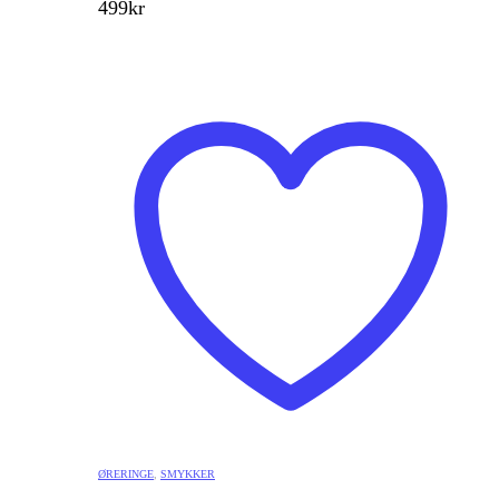
499
kr
ØRERINGE
,
SMYKKER