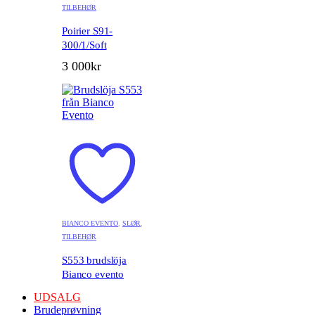
TILBEHØR
Poirier S91-
300/1/Soft
3 000
kr
BIANCO EVENTO
,
SLØR
,
TILBEHØR
S553 brudslöja
Bianco evento
UDSALG
Brudeprøvning