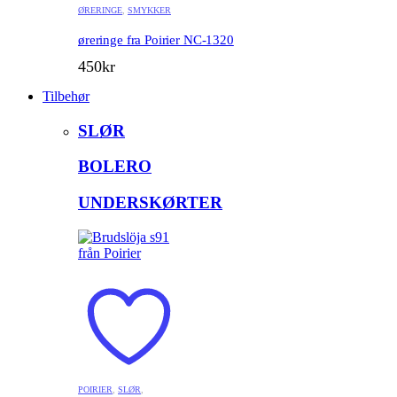
ØRERINGE
,
SMYKKER
øreringe fra Poirier NC-1320
450
kr
Tilbehør
SLØR
BOLERO
UNDERSKØRTER
POIRIER
,
SLØR
,