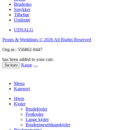
Brudesko
Smykker
Tilbehør
Undertøj
UDSALG
Proms & Weddings © 2026 All Rights Reserved
Org.nr.: 556862-9447
has been added to your cart.
Kasse
Se kurv
Menu
Kategori
Hjem
Kjoler
Brudekjoler
Festkjoler
Lange kjoler
Brudepigeselskapskjoler
Brudeprøvning