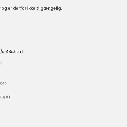
r og er derfor ikke tilgængelig.
/s143s.html
t
ort
uropa