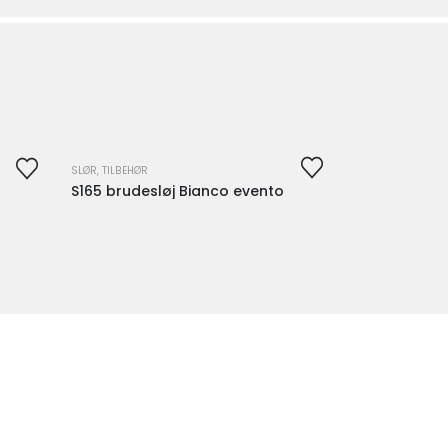
DENNE VARE ER P.T.
IKKE PÅ LAGER OG
SLØR
,
TILBEHØR
S165 brudesløj Bianco evento
ER DERFOR IKKE
TILGÆNGELIG.