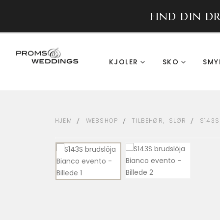
FIND DIN D
KJOLER
SKO
SMY
HJEM
WEBSHOP
TILBEHØR
,
SLØR
S143S