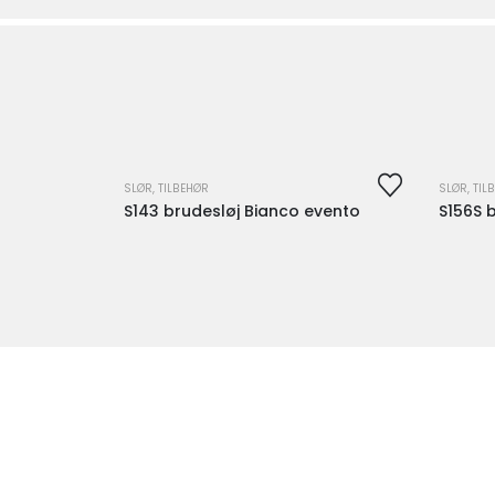
DENNE VARE ER P.T.
IKKE PÅ LAGER OG
SLØR
,
TILBEHØR
SLØR
,
TIL
S143 brudesløj Bianco evento
S156S 
ER DERFOR IKKE
TILGÆNGELIG.