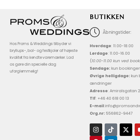
BUTIKKEN
Åbningstider:
Hos Proms & Weddings tilbyder vi
Hverdage
: 11.00-18.00
bryllups-, bal- og festkjoler af højeste
Lørdage
: 11.00-16.00
kvalitet fra kendte varemærker. Lad
(
10.00-11.00 kun ved boo
os gøre din specielle dag
Søndage:
kun bookinger
uforglemmelig!
Øvrige helligdage:
kun 
ændringer
Adresse
: Amiralsgatan
Tlf
: +46 40 618 ​00 13
E-mail
:info@promsand
Org.nr:
556862-9447