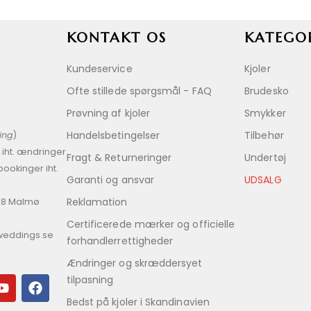
KONTAKT OS
KATEGO
Kundeservice
Kjoler
Ofte stillede spørgsmål - FAQ
Brudesko
Prøvning af kjoler
Smykker
Handelsbetingelser
Tilbehør
king
)
 iht. ændringer
Fragt & Returneringer
Undertøj
bookinger iht.
Garanti og ansvar
UDSALG
Reklamation
 28 Malmø
Certificerede mærker og officielle
weddings.se
forhandlerrettigheder
Ændringer og skræddersyet
tilpasning
Bedst på kjoler i Skandinavien