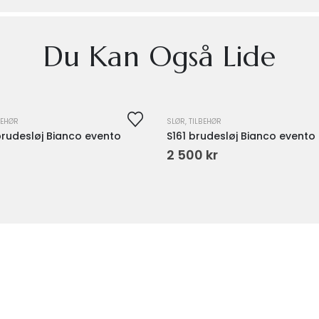
Du Kan Også Lide
DENNE VARE ER P.T.
IKKE PÅ LAGER OG
BEHØR
SLØR
,
TILBEHØR
brudesløj Bianco evento
S161 brudesløj Bianco evento
ER DERFOR IKKE
2 500
kr
TILGÆNGELIG.