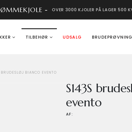
RØMMEKJOLE -
OVER 3000 KJOLER PÅ LAGER 500 K
KKER
TILBEHØR
UDSALG
BRUDEPRØVNIN
 BRUDESLØJ BIANCO EVENTO
S143S brudes
evento
AF: