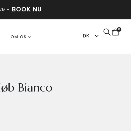
BOOK NU
VM -
0
DK
G
OM OS
SV
løb Bianco