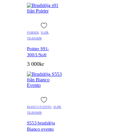
POIRIER
,
SLØR
,
TILBEHØR
Poirier S91-
300/1/Soft
3 000
kr
BIANCO EVENTO
,
SLØR
,
TILBEHØR
S553 brudslöja
Bianco evento