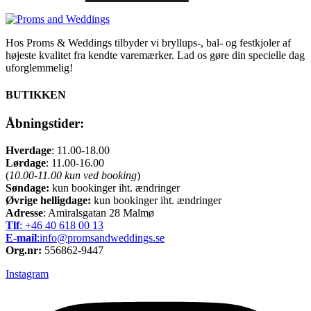
på
varesiden
flere
har
varesiden
varianter.
flere
varianter.
Mulighederne
Mulighederne
kan
kan
Hos Proms & Weddings tilbyder vi bryllups-, bal- og festkjoler af
vælges
vælges
højeste kvalitet fra kendte varemærker. Lad os gøre din specielle dag
på
på
varesiden
uforglemmelig!
varesiden
BUTIKKEN
Åbningstider:
Hverdage
: 11.00-18.00
Lørdage
: 11.00-16.00
(
10.00-11.00 kun ved booking
)
Søndage:
kun bookinger iht. ændringer
Øvrige helligdage:
kun bookinger iht. ændringer
Adresse
: Amiralsgatan 28 Malmø
Tlf
: +46 40 618 ​00 13
E-mail
:info@promsandweddings.se
Org.nr:
556862-9447
Instagram