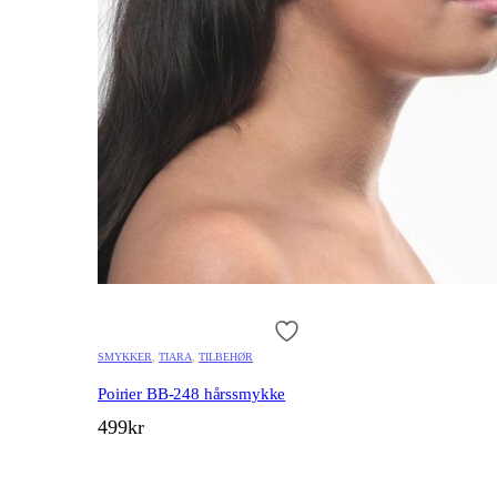
SMYKKER
,
TIARA
,
TILBEHØR
Poirier BB-248 hårssmykke
499
kr