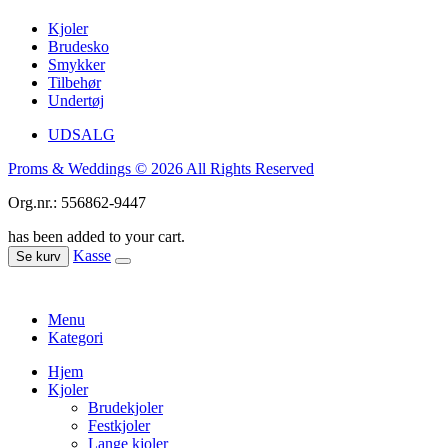
Kjoler
Brudesko
Smykker
Tilbehør
Undertøj
UDSALG
Proms & Weddings © 2026 All Rights Reserved
Org.nr.: 556862-9447
has been added to your cart.
Kasse
Se kurv
Menu
Kategori
Hjem
Kjoler
Brudekjoler
Festkjoler
Lange kjoler