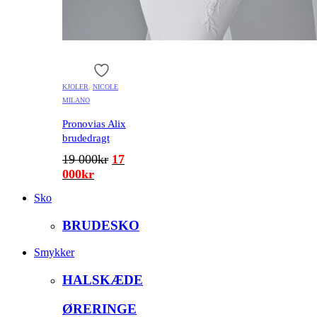
KJOLER
,
NICOLE
MILANO
Pronovias Alix
brudedragt
Den
19 000
kr
17
Den
oprindelige
000
kr
aktuelle
pris
Sko
pris
var:
er:
19
BRUDESKO
17
000kr.
000kr.
Smykker
HALSKÆDE
ØRERINGE