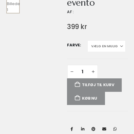
evento
AF:
399
kr
FARVE
TILFØJ TIL KURV
KØB NU