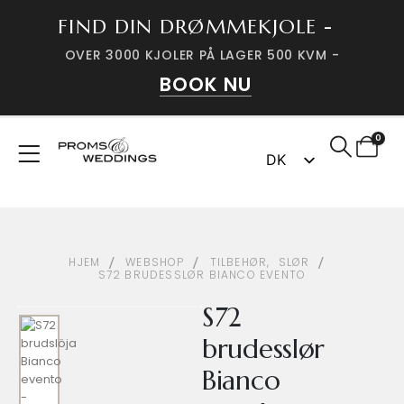
FIND DIN DRØMMEKJOLE -
OVER 3000 KJOLER PÅ LAGER 500 KVM -
BOOK NU
0
DK
SV
HJEM
WEBSHOP
TILBEHØR
,
SLØR
S72 BRUDESSLØR BIANCO EVENTO
S72
brudesslør
Bianco