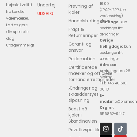
16.00
Undertøj
højeste kvalitet
Prøvning af
(
10.00-11.00 kun
fra kendte
kjoler
UDSALG
ved booking
)
varemærker.
Handelsbetingelser
Søndage:
kun
Lad os gøre
bookinger iht.
Fragt &
din specielle
ændringer
Returneringer
dag
Øvrige
Garanti og
uforglemmelig!
helligdage:
kun
ansvar
bookinger iht.
Reklamation
ændringer
Adresse
:
Certificerede
Amiralsgatan 28
mærker og officielle
Malmø
forhandlerrettigheder
Tlf
: +46 40 618 ​
Ændringer og
00 13
skræddersyet
E-
tilpasning
mail
:info@promsan
Org.nr:
Bedst på
556862-9447
kjoler i
Skandinavien
Privatlivspolitik