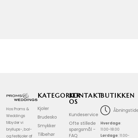
KATEGORIER
KONTAKT
BUTIKKEN
OS
Kjoler
Hos Proms &
Åbningstide
Kundeservice
Weddings
Brudesko
tilbyder vi
Ofte stillede
Hverdage
:
Smykker
spørgsmål -
bryllups-, bal-
11.00-18.00
Tilbehør
FAQ
Lørdage
: 11.00-
og festkjoler af