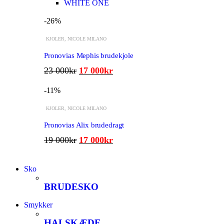
WHITE ONE
-26%
KJOLER
,
NICOLE MILANO
Pronovias Mephis brudekjole
23 000
kr
17 000
kr
-11%
KJOLER
,
NICOLE MILANO
Pronovias Alix brudedragt
19 000
kr
17 000
kr
Sko
BRUDESKO
Smykker
HALSKÆDE