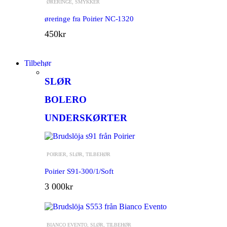
ØRERINGE
,
SMYKKER
øreringe fra Poirier NC-1320
450
kr
Tilbehør
SLØR
BOLERO
UNDERSKØRTER
POIRIER
,
SLØR
,
TILBEHØR
Poirier S91-300/1/Soft
3 000
kr
BIANCO EVENTO
,
SLØR
,
TILBEHØR