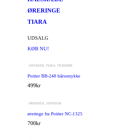
ØRERINGE
TIARA
UDSALG
KØB NU!
SMYKKER
,
TIARA
,
TILBEHØR
Poirier BB-248 hårssmykke
499
kr
ØRERINGE
,
SMYKKER
øreringe fra Poirier NC-1325
700
kr