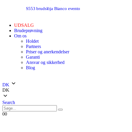
S553 brudslöja Bianco evento
UDSALG
Brudeprøvning
Om os
Holdet
Partners
Priser og anerkendelser
Garanti
Ansvar og sikkerhed
Blog
DK
DK
Search
0
0