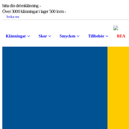
hitta din drömklänning -
Över 3000 klänningar i lager 500 kvm -
boka nu
Klänningar
Skor
Smycken
Tillbehör
REA