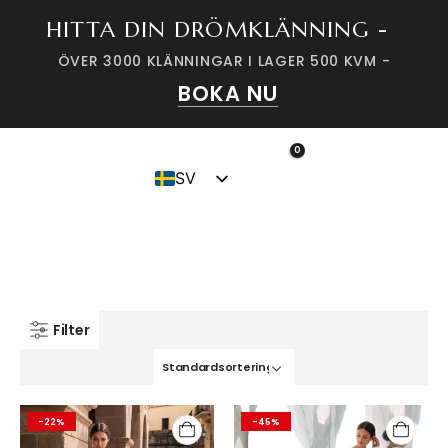
HITTA DIN DRÖMKLÄNNING -
ÖVER 3000 KLÄNNINGAR I LAGER 500 KVM -
BOKA NU
0
HEM
WEBSHOP
KLÄNNINGAR
VACKRA BRUDKLÄNNINGAR
PRONOVIAS
SV
Pronovias
DK
Filter
-22%
-45%