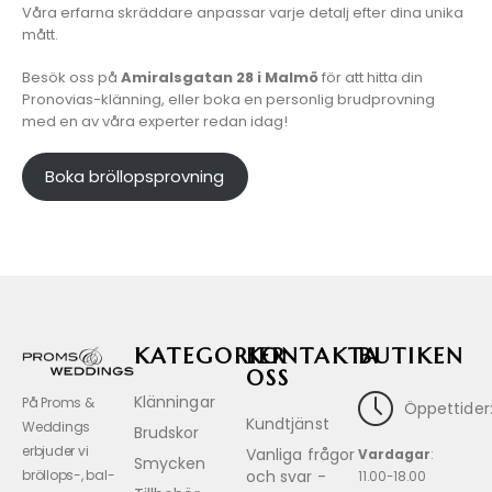
Våra erfarna skräddare anpassar varje detalj efter dina unika
mått.
Besök oss på
Amiralsgatan 28 i Malmö
för att hitta din
Pronovias-klänning, eller boka en personlig brudprovning
med en av våra experter redan idag!
Boka bröllopsprovning
KATEGORIER
KONTAKTA
BUTIKEN
OSS
Klänningar
På Proms &
Öppettider
Kundtjänst
Weddings
Brudskor
erbjuder vi
Vanliga frågor
Vardagar
:
Smycken
och svar -
bröllops-, bal-
11.00-18.00