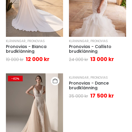
KLÄNNINGAR
,
PRONOVIAS
KLÄNNINGAR
,
PRONOVIAS
Pronovias - Bianca
Pronovias - Callisto
brudklänning
brudklänning
12 000
kr
13 000
kr
19 000
kr
24 000
kr
KLÄNNINGAR
,
PRONOVIAS
-42%
-50%
Pronovias - Dance
brudklänning
17 500
kr
35 000
kr