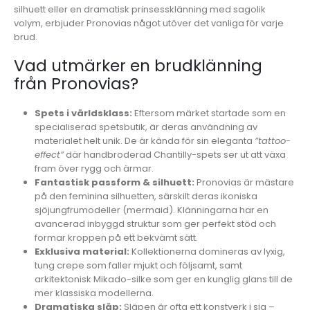
silhuett eller en dramatisk prinsessklänning med sagolik
volym, erbjuder Pronovias något utöver det vanliga för varje
brud.
Vad utmärker en brudklänning
från Pronovias?
Spets i världsklass:
Eftersom märket startade som en
specialiserad spetsbutik, är deras användning av
materialet helt unik. De är kända för sin eleganta
”tattoo-
effect”
där handbroderad Chantilly-spets ser ut att växa
fram över rygg och ärmar.
Fantastisk passform & silhuett:
Pronovias är mästare
på den feminina silhuetten, särskilt deras ikoniska
sjöjungfrumodeller (mermaid). Klänningarna har en
avancerad inbyggd struktur som ger perfekt stöd och
formar kroppen på ett bekvämt sätt.
Exklusiva material:
Kollektionerna domineras av lyxig,
tung crepe som faller mjukt och följsamt, samt
arkitektonisk Mikado-silke som ger en kunglig glans till de
mer klassiska modellerna.
Dramatiska släp:
Släpen är ofta ett konstverk i sig –