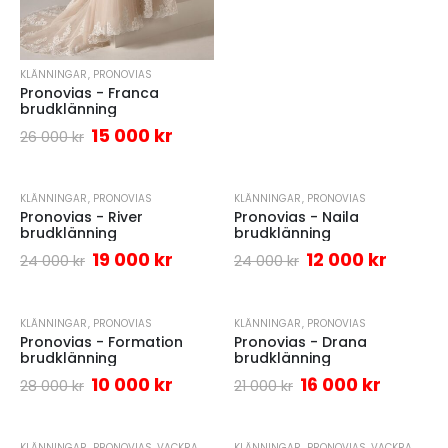
KLÄNNINGAR
,
PRONOVIAS
Pronovias - Franca
brudklänning
15 000
kr
26 000
kr
KLÄNNINGAR
,
PRONOVIAS
KLÄNNINGAR
,
PRONOVIAS
-21%
-50%
Pronovias - River
Pronovias - Naila
brudklänning
brudklänning
19 000
kr
12 000
kr
24 000
kr
24 000
kr
KLÄNNINGAR
,
PRONOVIAS
KLÄNNINGAR
,
PRONOVIAS
-64%
-24%
Pronovias - Formation
Pronovias - Drana
brudklänning
brudklänning
10 000
kr
16 000
kr
28 000
kr
21 000
kr
KLÄNNINGAR
,
PRONOVIAS
,
VACKRA
KLÄNNINGAR
,
PRONOVIAS
,
VACKRA