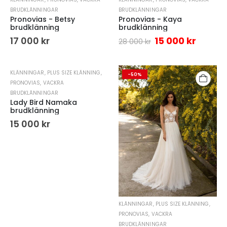
-46%
BRUDKLÄNNINGAR
BRUDKLÄNNINGAR
Pronovias - Betsy
Pronovias - Kaya
brudklänning
brudklänning
17 000
kr
15 000
kr
28 000
kr
KLÄNNINGAR
,
PLUS SIZE KLÄNNING
,
-50%
PRONOVIAS
,
VACKRA
BRUDKLÄNNINGAR
Lady Bird Namaka
brudklänning
15 000
kr
KLÄNNINGAR
,
PLUS SIZE KLÄNNING
,
PRONOVIAS
,
VACKRA
BRUDKLÄNNINGAR