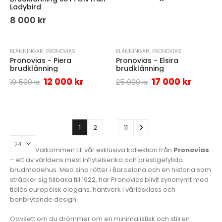
Ladybird
8 000
kr
KLÄNNINGAR
,
PRONOVIAS
KLÄNNINGAR
,
PRONOVIAS
-38%
-32%
Pronovias - Piera
Pronovias - Elsira
brudklänning
brudklänning
12 000
kr
17 000
kr
19 500
kr
25 000
kr
…
1
2
11
Välkommen till vår exklusiva kollektion från
Pronovias
– ett av världens mest inflytelserika och prestigefyllda
brudmodehus. Med sina rötter i Barcelona och en historia som
sträcker sig tillbaka till 1922, har Pronovias blivit synonymt med
tidlös europeisk elegans, hantverk i världsklass och
banbrytande design.
Oavsett om du drömmer om en minimalistisk och stilren