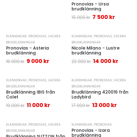
Pronovias - Ursa
brudklänning
7 500
kr
15 000
kr
KLÄNNINGAR
,
PRONOVIAS
,
VACKRA
KLÄNNINGAR
,
PRONOVIAS
,
VACKRA
-44%
-36%
BRUDKLÄNNINGAR
BRUDKLÄNNINGAR
Pronovias - Asteria
Nicole Milano - Lustre
brudklänning
brudklänning
9 000
kr
14 000
kr
16 000
kr
22 000
kr
KLÄNNINGAR
,
PRONOVIAS
,
VACKRA
KLÄNNINGAR
,
PRONOVIAS
,
VACKRA
-42%
-24%
BRUDKLÄNNINGAR
BRUDKLÄNNINGAR
Brudklänning IBIS från
Brudklänning 420016 från
Colet
Ladybird
11 000
kr
13 000
kr
19 000
kr
17 000
kr
KLÄNNINGAR
,
PRONOVIAS
,
VACKRA
KLÄNNINGAR
,
PRONOVIAS
Pronovias - Izara
BRUDKLÄNNINGAR
brudklänning
Brudklänning SUTTON från