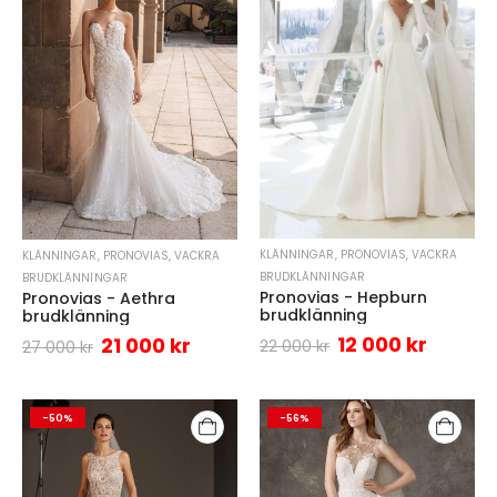
KLÄNNINGAR
,
PRONOVIAS
,
VACKRA
KLÄNNINGAR
,
PRONOVIAS
,
VACKRA
BRUDKLÄNNINGAR
BRUDKLÄNNINGAR
Pronovias - Hepburn
Pronovias - Aethra
brudklänning
brudklänning
12 000
kr
21 000
kr
22 000
kr
27 000
kr
-50%
-56%