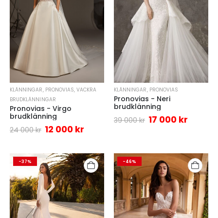
KLÄNNINGAR
,
PRONOVIAS
,
VACKRA
KLÄNNINGAR
,
PRONOVIAS
Pronovias - Neri
BRUDKLÄNNINGAR
brudklänning
Pronovias - Virgo
brudklänning
17 000
kr
39 000
kr
12 000
kr
24 000
kr
-37%
-46%