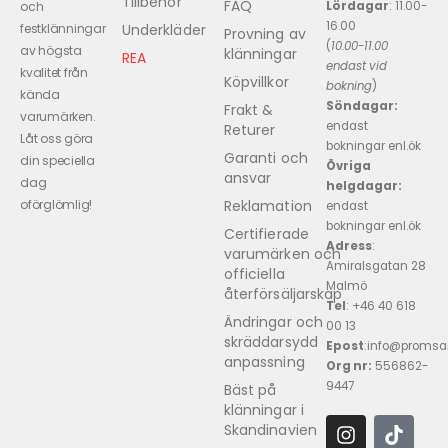
Tillbehör
FAQ
Lördagar
: 11.00-
och
16.00
Underkläder
festklänningar
Provning av
(
10.00-11.00
av högsta
klänningar
REA
endast vid
kvalitet från
Köpvillkor
bokning
)
kända
Söndagar:
Frakt &
varumärken.
endast
Returer
Låt oss göra
bokningar enl.ök
Garanti och
din speciella
Övriga
ansvar
dag
helgdagar:
Reklamation
oförglömlig!
endast
bokningar enl.ök
Certifierade
Adress
:
varumärken och
Amiralsgatan 28
officiella
Malmö
återförsäljarskap
Tel
: +46 40 618 ​
Ändringar och
00 13
skräddarsydd
Epost
:info@promsa
anpassning
Org nr:
556862-
9447
Bäst på
klänningar i
Skandinavien