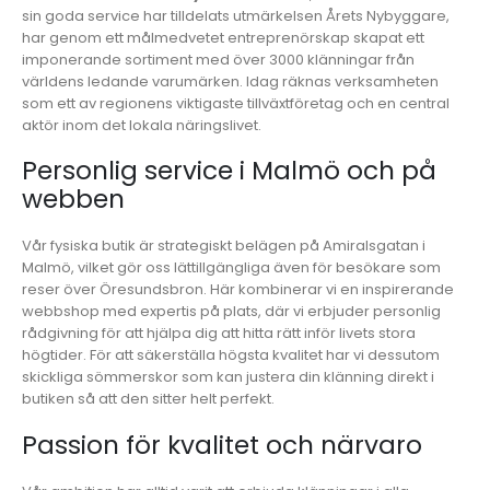
sin goda service har tilldelats utmärkelsen Årets Nybyggare,
har genom ett målmedvetet entreprenörskap skapat ett
imponerande sortiment med över 3000 klänningar från
världens ledande varumärken. Idag räknas verksamheten
som ett av regionens viktigaste tillväxtföretag och en central
aktör inom det lokala näringslivet.
Personlig service i Malmö och på
webben
Vår fysiska butik är strategiskt belägen på Amiralsgatan i
Malmö, vilket gör oss lättillgängliga även för besökare som
reser över Öresundsbron. Här kombinerar vi en inspirerande
webbshop med expertis på plats, där vi erbjuder personlig
rådgivning för att hjälpa dig att hitta rätt inför livets stora
högtider. För att säkerställa högsta kvalitet har vi dessutom
skickliga sömmerskor som kan justera din klänning direkt i
butiken så att den sitter helt perfekt.
Passion för kvalitet och närvaro