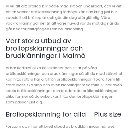
Vi vill att ditt bröllop blir både magiskt och underbart, och vi vet
att en vacker bröllopsklänning förhöjer känslan kring just hur
speciellt ett bröllop är och gör din dag oförglömlig. Våra
vackra klänningar ser till att varje huvud vänds mot dig när du
går ned för mittgången i din brudklänning.
Vårt stora utbud av
bröllopsklänningar och
brudklänningar i Malmö
Vi har flertalet olika kollektioner och stilar på våra
bröllopsklänningar och brudklänningar så att du med säkerhet
kan hitta rätt, vi har allt ifrån bröllopsklänningar i fodral form till
stora klassiska släp och även klänningar med tolle. Vi har även
spets bröllopsklänningar och broderade bröllopsklänningar i
olika former så du enkelt kan hitta den bröllopsklänningen
som passar just dig.
Bröllopsklänning för alla – Plus size
Förutom att vi har ett brett utbud av brudklänningar när det