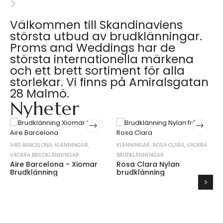
Välkommen till Skandinaviens
största utbud av brudklänningar.
Proms and Weddings har de
största internationella märkena
och ett brett sortiment för alla
storlekar. Vi finns på Amiralsgatan
28 Malmö.
Nyheter
AIRE BARCELONA
,
KLÄNNINGAR
,
KLÄNNINGAR
,
ROSA CLARÁ
,
VACKRA
VACKRA BRUDKLÄNNINGAR
BRUDKLÄNNINGAR
Aire Barcelona - Xiomar
Rosa Clara Nylan
Brudklänning
brudklänning