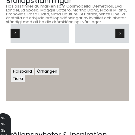
Bröllopsklänningar
Hos oss finner du märken som Cosmobella, Demetrios, Eva
Landel, La Sposa, Maggie Sottero, Martha Blanc, Nicole Milano,
Pronovias, Rosa Clara, Sima Couture, St Patrick, White One. Vi
är stolta att erbjuda bröllopsklänningar av kvalitet och abetar
ständigt med att ha din drömklänning i vårt lager.
Halsband
Örhängen
Tiara
SE
MER
SE
MER
SE
Bröllopsnyheter & Inspiration