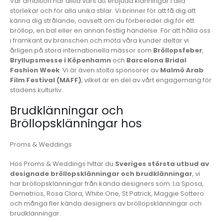
Vår ambition har alltid varit att erbjuda klänningar i alla
storlekar och för alla unika stilar. Vi brinner för att få dig att
känna dig strålande, oavsett om du förbereder dig för ett
bröllop, en bal eller en annan festlig händelse. För att hålla oss
i framkant av branschen och möta våra kunder deltar vi
årligen på stora internationella mässor som
Bröllopsfeber
,
Bryllupsmesse i Köpenhamn
och
Barcelona Bridal
Fashion Week
. Vi är även stolta sponsorer av
Malmö Arab
Film Festival (MAFF)
, vilket är en del av vårt engagemang för
stadens kulturliv.
Brudklänningar och
Bröllopsklänningar hos
Proms & Weddings
Hos Proms & Weddings hittar du
Sveriges största utbud av
designade bröllopsklänningar och brudklänningar
, vi
har bröllopsklänningar från kända designers som: La Sposa,
Demetrios, Rosa Clara, White One, St Patrick, Maggie Sottero
och många fler kända designers av bröllopsklänningar och
brudklänningar.