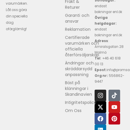
Söndagar:
Frakt &
varumärken.
endast
Returer
Låt oss göra
bokningar enl.ök
Garanti och
din speciella
Övriga
ansvar
dag
helgdagar:
Reklamation
oförglömlig!
endast
bokningar enl.ök
Certifierade
Adress
:
varumärken och
Amiralsgatan 28
officiella
Malmö
återförsäljarskap
Tel
: +46 40 618 ​
Ändringar och
00 13
skräddarsydd
Epost
:info@promsa
anpassning
Org nr:
556862-
9447
Bäst på
klänningar i
Skandinavien
Intigritetspolicy
Om Oss