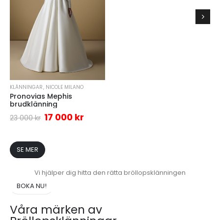
KLÄNNINGAR
,
NICOLE MILANO
Pronovias Mephis
brudklänning
17 000
kr
23 000
kr
SE MER
Vi hjälper dig hitta den rätta bröllopsklänningen
BOKA NU!
Våra märken av