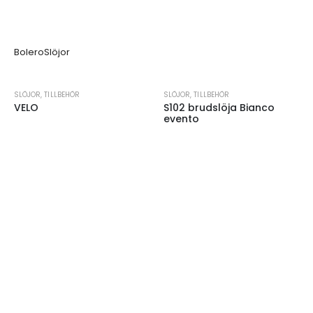
Bolero
Slöjor
SLÖJOR
,
TILLBEHÖR
SLÖJOR
,
TILLBEHÖR
VELO
S102 brudslöja Bianco
evento