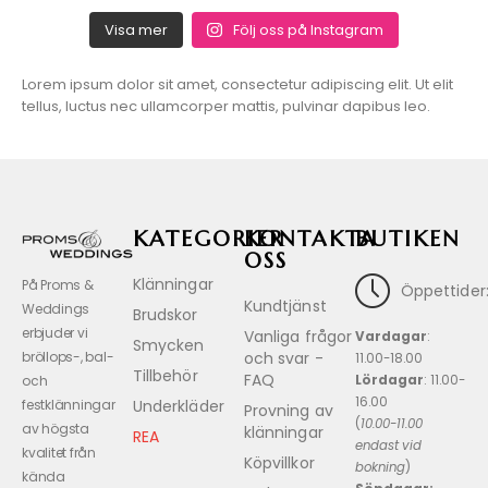
Visa mer
Följ oss på Instagram
Lorem ipsum dolor sit amet, consectetur adipiscing elit. Ut elit
tellus, luctus nec ullamcorper mattis, pulvinar dapibus leo.
KATEGORIER
KONTAKTA
BUTIKEN
OSS
Klänningar
På Proms &
Öppettider
Kundtjänst
Weddings
Brudskor
erbjuder vi
Vanliga frågor
Vardagar
:
Smycken
och svar -
bröllops-, bal-
11.00-18.00
Tillbehör
FAQ
Lördagar
: 11.00-
och
16.00
Underkläder
festklänningar
Provning av
(
10.00-11.00
av högsta
klänningar
REA
endast vid
kvalitet från
Köpvillkor
bokning
)
kända