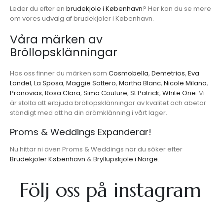
Leder du efter en
brudekjole i København
? Her kan du se mere
om vores udvalg af brudekjoler i København.
Våra märken av
Bröllopsklänningar
Hos oss finner du märken som
Cosmobella
,
Demetrios
,
Eva
Landel
,
La Sposa
,
Maggie Sottero
,
Martha Blanc
,
Nicole Milano
,
Pronovias
,
Rosa Clara
,
Sima Couture
,
St Patrick
,
White One
. Vi
är stolta att erbjuda bröllopsklänningar av kvalitet och abetar
ständigt med att ha din drömklänning i vårt lager.
Proms & Weddings Expanderar!
Nu hittar ni även Proms & Weddings när du söker efter
Brudekjoler København
&
Bryllupskjole i Norge
.
Följ oss på instagram