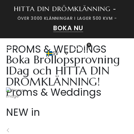
HITTA DIN DRÖMKLÄNNING -
ÖVER 3000 KLÄNNINGAR I LAGER 500 KVM -
BOKA NU
PROMS & WEDDINGS
0
SV
Boka Bröllopsprovning
DK
IDag och HITTA DIN
DRÖMKLÄNNING!
Proms & Weddings
Välkommen till nya hemsidan
NEW in
Se mer