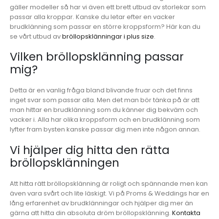
gäller modeller så har vi även ett brett utbud av storlekar som
passar alla kroppar. Kanske du letar efter en vacker
brudklänning som passar en större kroppsform? Här kan du
se vårt utbud av
bröllopsklänningar i plus size
.
Vilken bröllopsklänning passar
mig?
Detta är en vanlig fråga bland blivande fruar och det finns
inget svar som passar alla. Men det man bör tänka på är att
man hittar en brudklänning som du känner dig bekväm och
vacker i. Alla har olika kroppsform och en brudklänning som
lyfter fram bysten kanske passar dig men inte någon annan.
Vi hjälper dig hitta den rätta
bröllopsklänningen
Att hitta rätt bröllopsklänning är roligt och spännande men kan
även vara svårt och lite läskigt. Vi på Proms & Weddings har en
lång erfarenhet av brudklänningar och hjälper dig mer än
gärna att hitta din absoluta dröm bröllopsklänning.
Kontakta