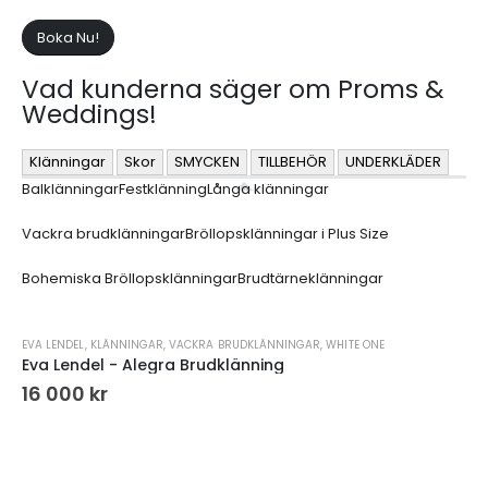
Boka Nu!
Vad kunderna säger om Proms &
Weddings!
Klänningar
Skor
SMYCKEN
TILLBEHÖR
UNDERKLÄDER
Balklänningar
Festklänning
Långa klänningar
Vackra brudklänningar
Bröllopsklänningar i Plus Size
Bohemiska Bröllopsklänningar
Brudtärneklänningar
EVA LENDEL
,
KLÄNNINGAR
,
VACKRA BRUDKLÄNNINGAR
,
WHITE ONE
Eva Lendel - Alegra Brudklänning
16 000
kr