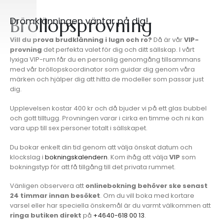
Bröllopsprovning
Drömklänningen väntar på dig!
Vill du prova brudklänning i lugn och ro?
Då är vår
VIP-
provning
det perfekta valet för dig och ditt sällskap. I vårt
lyxiga VIP-rum får du en personlig genomgång tillsammans
med vår bröllopskoordinator som guidar dig genom våra
märken och hjälper dig att hitta de modeller som passar just
dig.
Upplevelsen kostar 400 kr
och då bjuder vi på ett glas bubbel
och gott tilltugg. Provningen varar i cirka en timme och ni kan
vara upp till sex personer totalt i sällskapet.
Du bokar enkelt din tid
genom att välja önskat datum och
klockslag i
bokningskalendern
. Kom ihåg att välja
VIP
som
bokningstyp för att få tillgång till det privata rummet.
Vänligen observera
att
onlinebokning behöver ske senast
24 timmar innan besöket
. Om du vill boka med kortare
varsel eller har speciella önskemål
är du varmt välkommen att
ringa butiken direkt
på
+4640-618 00 13
.