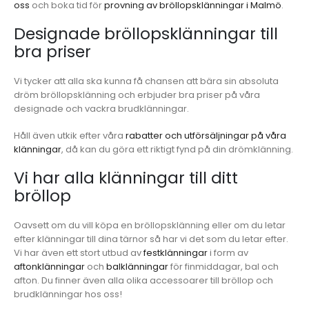
oss
och boka tid för
provning av bröllopsklänningar i Malmö
.
Designade bröllopsklänningar till
bra priser
Vi tycker att alla ska kunna få chansen att bära sin absoluta
dröm bröllopsklänning och erbjuder bra priser på våra
designade och vackra brudklänningar.
Håll även utkik efter våra
rabatter och utförsäljningar på våra
klänningar
, då kan du göra ett riktigt fynd på din drömklänning.
Vi har alla klänningar till ditt
bröllop
Oavsett om du vill köpa en bröllopsklänning eller om du letar
efter klänningar till dina tärnor så har vi det som du letar efter.
Vi har även ett stort utbud av
festklänningar
i form av
aftonklänningar
och
balklänningar
för finmiddagar, bal och
afton. Du finner även alla olika accessoarer till bröllop och
brudklänningar hos oss!