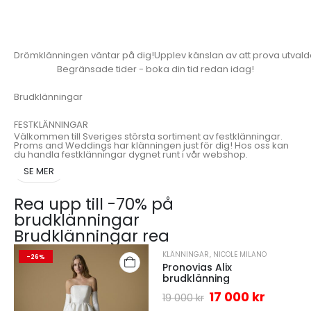
Drömklänningen väntar på dig!Upplev känslan av att prova utvalda b
Begränsade tider - boka din tid redan idag!
Brudklänningar
FESTKLÄNNINGAR
Välkommen till Sveriges största sortiment av festklänningar.
Proms and Weddings har klänningen just för dig! Hos oss kan
du handla festklänningar dygnet runt i vår webshop.
SE MER
Rea upp till -70% på
brudklänningar
Brudklänningar rea​
KLÄNNINGAR
,
NICOLE MILANO
-26%
-11%
Pronovias Alix
brudklänning
17 000
kr
19 000
kr