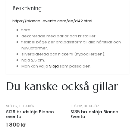
Beskrivning
https://bianco-evento.com/en/d42.html
tiara.
dekorerade med pärlor och kristalller.
flexibel båge ger bra passform till alla hårstilar och
huvudformer.
silverpläterad och nickelfri (hypoallergen).
höjd 2,5 cm.
Man kan välja
Slöja
som passa den.
Du kanske också gillar
SLÖJOR
,
TILLBEHÖR
SLÖJOR
,
TILLBEHÖR
S129 brudslöja Bianco
S135 brudslöja Bianco
evento
Evento
1 800
kr