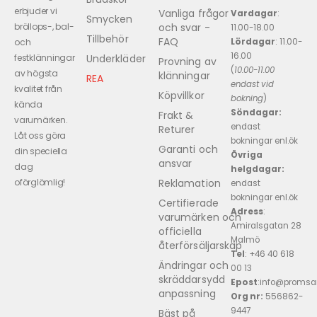
erbjuder vi
Vanliga frågor
Vardagar
:
Smycken
och svar -
bröllops-, bal-
11.00-18.00
Tillbehör
FAQ
Lördagar
: 11.00-
och
16.00
Underkläder
festklänningar
Provning av
(
10.00-11.00
av högsta
klänningar
REA
endast vid
kvalitet från
Köpvillkor
bokning
)
kända
Söndagar:
Frakt &
varumärken.
endast
Returer
Låt oss göra
bokningar enl.ök
Garanti och
din speciella
Övriga
ansvar
dag
helgdagar:
Reklamation
oförglömlig!
endast
bokningar enl.ök
Certifierade
Adress
:
varumärken och
Amiralsgatan 28
officiella
Malmö
återförsäljarskap
Tel
: +46 40 618 ​
Ändringar och
00 13
skräddarsydd
Epost
:info@promsa
anpassning
Org nr:
556862-
9447
Bäst på