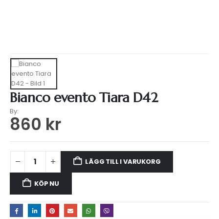
HEM
WEBSHOP
TILLBEHÖR
,
SMYCKEN
,
TIARA
BIANCO EVENTO TIARA D42
Bianco evento Tiara D42
By:
860
kr
LÄGG TILL I VARUKORG
KÖP NU