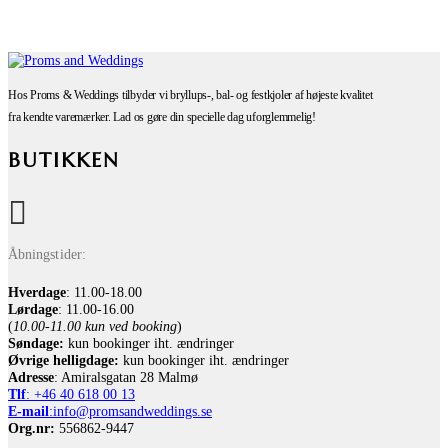
Hos Proms & Weddings tilbyder vi bryllups-, bal- og festkjoler af højeste kvalitet
fra kendte varemærker. Lad os gøre din specielle dag uforglemmelig!
BUTIKKEN
Åbningstider:
Hverdage
: 11.00-18.00
Lørdage
: 11.00-16.00
(
10.00-11.00 kun ved booking
)
Søndage:
kun bookinger iht. ændringer
Øvrige helligdage:
kun bookinger iht. ændringer
Adresse
: Amiralsgatan 28 Malmø
Tlf
: +46 40 618 ​00 13
E-mail
:info@promsandweddings.se
Org.nr:
556862-9447