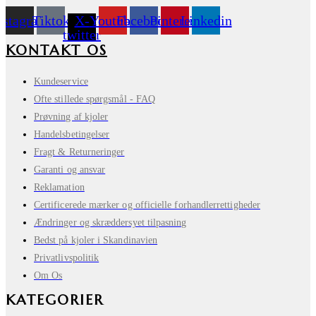
nstagram
Tiktok
X-
Youtube
Facebook
Pinterest
Linkedin
twitter
KONTAKT OS
Kundeservice
Ofte stillede spørgsmål - FAQ
Prøvning af kjoler
Handelsbetingelser
Fragt & Returneringer
Garanti og ansvar
Reklamation
Certificerede mærker og officielle forhandlerrettigheder
Ændringer og skræddersyet tilpasning
Bedst på kjoler i Skandinavien
Privatlivspolitik
Om Os
KATEGORIER