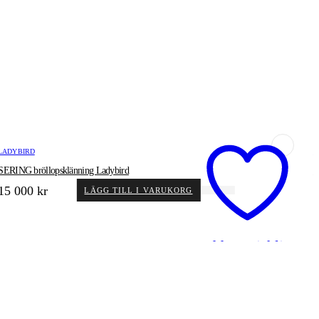
LADYBIRD
L
SERING bröllopsklänning Ladybird
U
15 000
kr
LÄGG TILL I VARUKORG
Add to wishlist