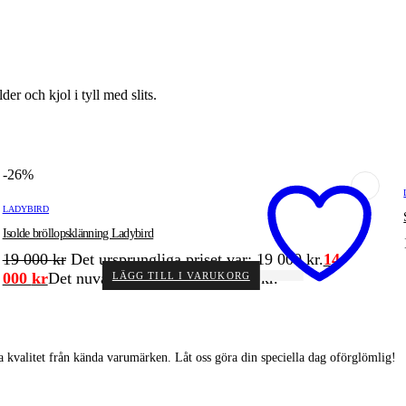
er och kjol i tyll med slits.
-26%
LADYBIRD
Isolde bröllopsklänning Ladybird
19 000
kr
Det ursprungliga priset var: 19 000 kr.
14
000
kr
Det nuvarande priset är: 14 000 kr.
LÄGG TILL I VARUKORG
Add to wishlist
 kvalitet från kända varumärken. Låt oss göra din speciella dag oförglömlig!