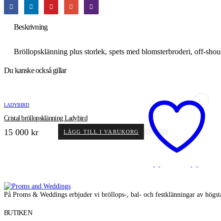
Beskrivning
Bröllopsklänning plus storlek, spets med blomsterbroderi, off-should
Du kanske också gillar
LADYBIRD
Cristal bröllopsklänning Ladybird
15 000
kr
LÄGG TILL I VARUKORG
Add to wishlist
På Proms & Weddings erbjuder vi bröllops-, bal- och festklänningar av högsta
BUTIKEN