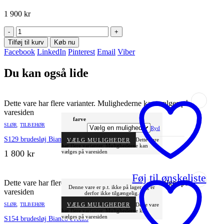
1 900
kr
-
+
Tilføj til kurv
Køb nu
Facebook
LinkedIn
Pinterest
Email
Viber
Du kan også lide
Dette vare har flere varianter. Mulighederne kan vælges på
varesiden
farve
SLØR
,
TILBEHØR
Ryd
S129 brudesløj Bianco evento
VÆLG MULIGHEDER
Dette vare
har flere varianter. Mulighederne kan
1 800
kr
vælges på varesiden
Føj til ønskeliste
Dette vare har flere varianter. Mulighederne kan vælges på
Denne vare er p.t. ikke på lager og er
varesiden
derfor ikke tilgængelig.
SLØR
,
TILBEHØR
VÆLG MULIGHEDER
Dette vare
har flere varianter. Mulighederne kan
vælges på varesiden
S154 brudesløj Bianco evento