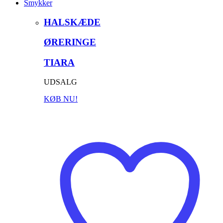
Smykker
HALSKÆDE
ØRERINGE
TIARA
UDSALG
KØB NU!