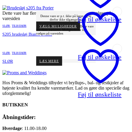
Dette vare har flere varianter. Mulighederne kan vælges på
Denne vare er p.t. ikke på lager og er
Føj til ønskeliste
varesiden
derfor ikke tilgængelig.
SLØR
,
TILBEHØR
VÆLG MULIGHEDER
Dette vare
har flere varianter. Mulighederne kan
vælges på varesiden
S205 brudesløj Bianco evento
SLØR
,
TILBEHØR
Føj til ønskeliste
LÆS MERE
SLØR
Hos Proms & Weddings tilbyder vi bryllups-, bal- og festkjoler af
højeste kvalitet fra kendte varemærker. Lad os gøre din specielle dag
Føj til ønskeliste
uforglemmelig!
BUTIKKEN
Åbningstider:
Hverdage
: 11.00-18.00