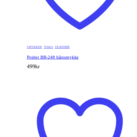
SMYKKER
,
TIARA
,
TILBEHØR
Poirier BB-248 hårssmykke
499
kr