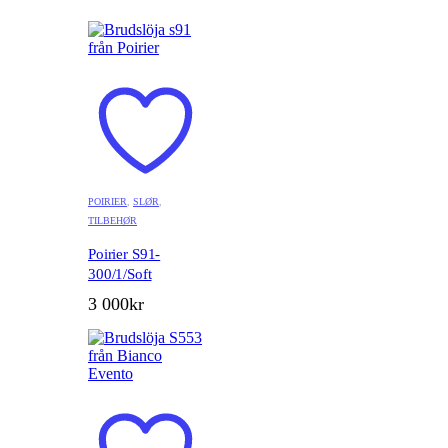
POIRIER
,
SLØR
,
TILBEHØR
Poirier S91-
300/1/Soft
3 000
kr