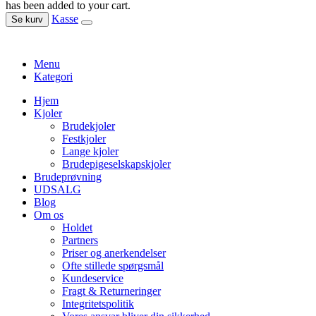
has been added to your cart.
Kasse
Se kurv
Menu
Kategori
Hjem
Kjoler
Brudekjoler
Festkjoler
Lange kjoler
Brudepigeselskapskjoler
Brudeprøvning
UDSALG
Blog
Om os
Holdet
Partners
Priser og anerkendelser
Ofte stillede spørgsmål
Kundeservice
Fragt & Returneringer
Integritetspolitik