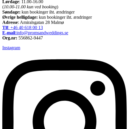
Lørdage
: 11.00-16.00
(
10.00-11.00 kun ved booking
)
Søndage:
kun bookinger iht. ændringer
Øvrige helligdage:
kun bookinger iht. ændringer
Adresse
: Amiralsgatan 28 Malmø
Tlf
: +46 40 618 ​00 13
E-mail
:info@promsandweddings.se
Org.nr:
556862-9447
Instagram