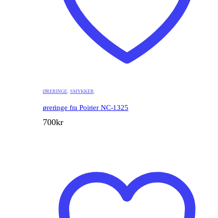
ØRERINGE
,
SMYKKER
øreringe fra Poirier NC-1325
700
kr