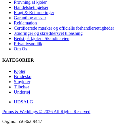
Prøvning af kjoler
Handelsbetingelser
Fragt & Returneringer
Garanti og ansvar
Reklamation
Certificerede mærker og officielle forhandlerrettigheder
Ændringer og skræddersyet tilpasning
Bedst på kjoler i Skandinavien
Privatlivspolitik
Om Os
KATEGORIER
Kjoler
Brudesko
Smykker
Tilbehør
Undertøj
UDSALG
Proms & Weddings © 2026 All Rights Reserved
Org.nr.: 556862-9447