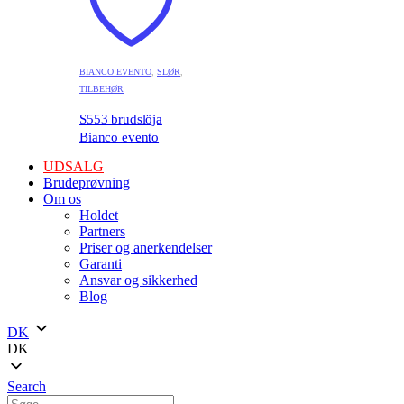
BIANCO EVENTO
,
SLØR
,
TILBEHØR
S553 brudslöja
Bianco evento
UDSALG
Brudeprøvning
Om os
Holdet
Partners
Priser og anerkendelser
Garanti
Ansvar og sikkerhed
Blog
DK
DK
Search