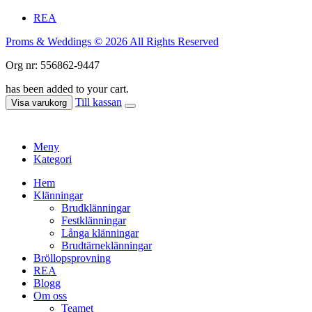
REA
Proms & Weddings © 2026 All Rights Reserved
Org nr: 556862-9447
has been added to your cart.
Till kassan
Visa varukorg
Meny
Kategori
Hem
Klänningar
Brudklänningar
Festklänningar
Långa klänningar
Brudtärneklänningar
Bröllopsprovning
REA
Blogg
Om oss
Teamet