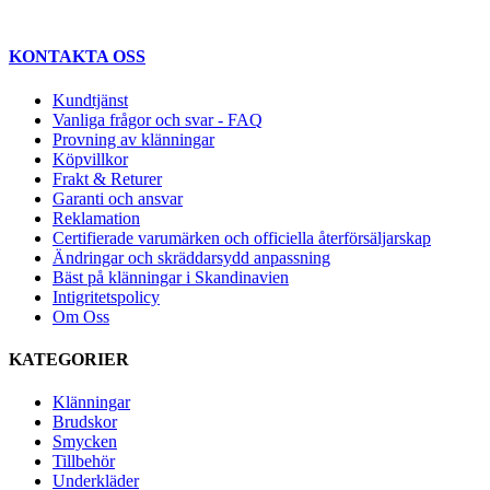
KONTAKTA OSS
Kundtjänst
Vanliga frågor och svar - FAQ
Provning av klänningar
Köpvillkor
Frakt & Returer
Garanti och ansvar
Reklamation
Certifierade varumärken och officiella återförsäljarskap
Ändringar och skräddarsydd anpassning
Bäst på klänningar i Skandinavien
Intigritetspolicy
Om Oss
KATEGORIER
Klänningar
Brudskor
Smycken
Tillbehör
Underkläder