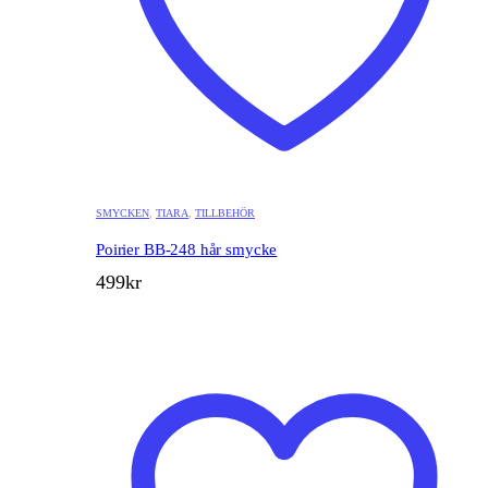
SMYCKEN
,
TIARA
,
TILLBEHÖR
Poirier BB-248 hår smycke
499
kr