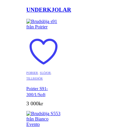
UNDERKJOLAR
POIRIER
,
SLÖJOR
,
TILLBEHÖR
Poirier S91-
300/1/Soft
3 000
kr