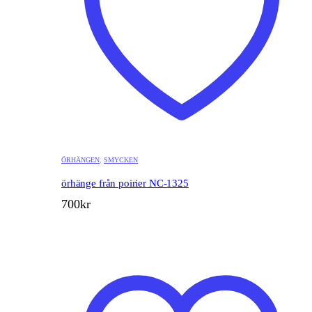
ÖRHÄNGEN
,
SMYCKEN
örhänge från poirier NC-1325
700
kr