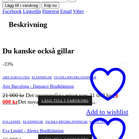
Lägg till i varukorg
Köp nu
Facebook
LinkedIn
Pinterest
Email
Viber
Beskrivning
Du kanske också gillar
-33%
AIRE BARCELONA
,
KLÄNNINGAR
,
VACKRA BRUDKLÄNNINGAR
Aire Barcelona - Damasco Brudklänning
21 000
kr
Det ursprungliga priset var: 21 000 kr.
14
000
kr
Det nuvarande priset är: 14 000 kr.
LÄGG TILL I VARUKORG
Add to wishlist
EVA LENDEL
,
KLÄNNINGAR
,
VACKRA BRUDKLÄNNINGAR
,
WHITE ONE
Eva Lendel - Alegra Brudklänning