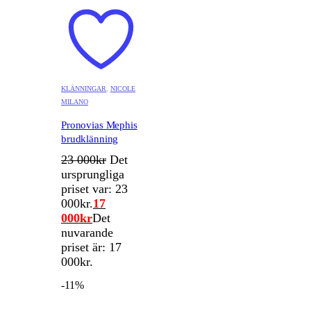
KLÄNNINGAR
,
NICOLE
MILANO
Pronovias Mephis
brudklänning
23 000
kr
Det
ursprungliga
priset var: 23
000kr.
17
000
kr
Det
nuvarande
priset är: 17
000kr.
-11%