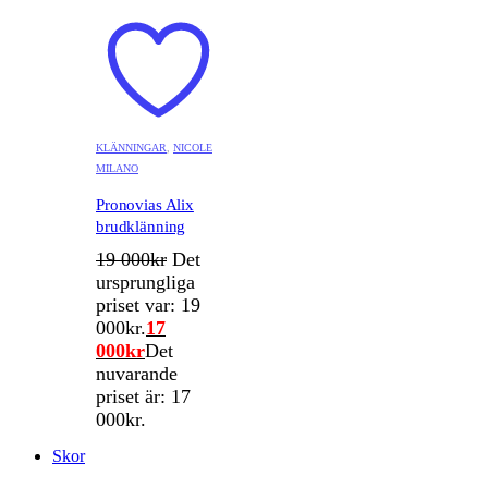
KLÄNNINGAR
,
NICOLE
MILANO
Pronovias Alix
brudklänning
19 000
kr
Det
ursprungliga
priset var: 19
000kr.
17
000
kr
Det
nuvarande
priset är: 17
000kr.
Skor