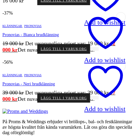
16 000
kr
LÄGG TILL I VARUKORG
-37%
Add to wishlist
KLÄNNINGAR
,
PRONOVIAS
Pronovias - Bianca brudklänning
19 000
kr
Det ursprungliga priset var: 19 000 kr.
12
000
kr
Det nuvarande priset är: 12 000 kr.
LÄGG TILL I VARUKORG
Add to wishlist
-56%
KLÄNNINGAR
,
PRONOVIAS
Pronovias - Neri brudklänning
39 000
kr
Det ursprungliga priset var: 39 000 kr.
17
000
kr
Det nuvarande priset är: 17 000 kr.
LÄGG TILL I VARUKORG
Add to wishlist
På Proms & Weddings erbjuder vi bröllops-, bal- och festklänningar
av högsta kvalitet från kända varumärken. Låt oss göra din speciella
dag oförglömlig!