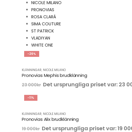
NICOLE MILANO
PRONOVIAS
ROSA CLARÁ
SIMA COUTURE
ST PATRICK
VLADIYAN
WHITE ONE
-26%
KLÄNNINGAR
,
NICOLE MILANO
Pronovias Mephis brudklänning
Det ursprungliga priset var: 23 0
23 000
kr
-11%
KLÄNNINGAR
,
NICOLE MILANO
Pronovias Alix brudklänning
Det ursprungliga priset var: 19 00
19 000
kr