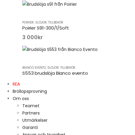
POIRIER
,
SLÖJOR
,
TILLBEHÖR
Poirier S91-300/1/Soft
3 000
kr
BIANCO EVENTO
,
SLÖJOR
,
TILLBEHÖR
S553 brudslöja Bianco evento
REA
Bröllopsprovning
Om oss
Teamet
Partners
Utmärkelser
Garanti
Ansvar och trygghet