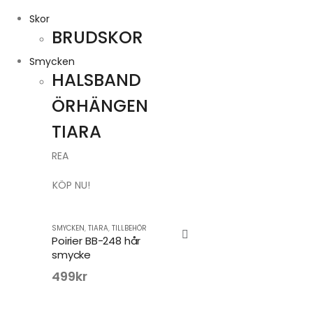
Skor
BRUDSKOR
Smycken
HALSBAND
ÖRHÄNGEN
TIARA
REA
KÖP NU!
SMYCKEN
,
TIARA
,
TILLBEHÖR
Poirier BB-248 hår
smycke
499
kr