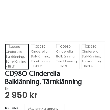
HEM
WEBSHOP
FESTKLÄNNING
,
AFTONKLÄNNINGAR
,
BALKLÄNNINGAR
,
FÖRLOVNINGSKLÄNNING
,
KLÄNNING BRÖLLOPSGÄST
,
GLITTRIG
,
GUL
,
GULDIG
,
CINDERELLA DIVINE
,
ROSA
,
LÅNGA KLÄNNINGAR
,
LÅNGKLÄNNING FEST
,
BRUDTÄRNEKLÄNNINGAR
CD980 CINDERELLA BALKLÄNNING, TÄRNKLÄNNING
CD980 Cinderella
Balklänning, Tärnklänning
By:
2 950
kr
US-SIZE