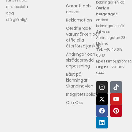
Låt oss göra
bokningar enl.ök
Garanti och
din speciella
Övriga
ansvar
dag
helgdagar:
Reklamation
oförglömlig!
endast
bokningar enl.ök
Certifierade
Adress
:
varumärken och
Amiralsgatan 28
officiella
Malmö
återförsäljarskap
Tel
: +46 40 618 ​
Ändringar och
00 13
skräddarsydd
Epost
:info@promsa
anpassning
Org nr:
556862-
9447
Bäst på
klänningar i
Skandinavien
Intigritetspolicy
Om Oss