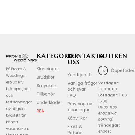
KATEGORIER
KONTAKTA
BUTIKEN
OSS
Klänningar
På Proms &
Öppettider
Kundtjänst
Weddings
Brudskor
erbjuder vi
Vanliga frågor
Vardagar
:
Smycken
och svar -
bröllops-, bal-
11.00-18.00
Tillbehör
FAQ
Lördagar
: 11.00-
och
16.00
Underkläder
festklänningar
Provning av
(
10.00-11.00
av högsta
klänningar
REA
endast vid
kvalitet från
Köpvillkor
bokning
)
kända
Söndagar:
Frakt &
varumärken.
endast
Returer