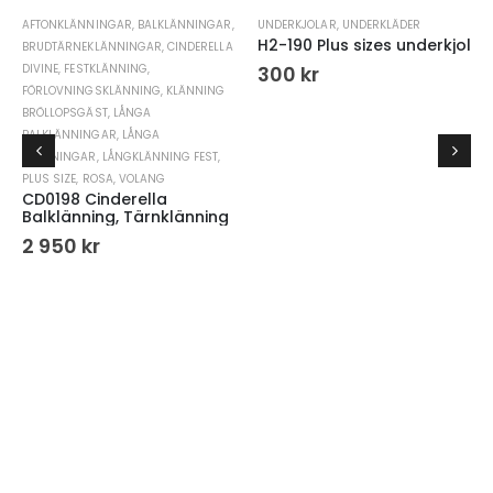
AFTONKLÄNNINGAR
,
BALKLÄNNINGAR
,
UNDERKJOLAR
,
UNDERKLÄDER
H2-190 Plus sizes underkjol
BRUDTÄRNEKLÄNNINGAR
,
CINDERELLA
DIVINE
,
FESTKLÄNNING
,
300
kr
FÖRLOVNINGSKLÄNNING
,
KLÄNNING
BRÖLLOPSGÄST
,
LÅNGA
BALKLÄNNINGAR
,
LÅNGA
KLÄNNINGAR
,
LÅNGKLÄNNING FEST
,
PLUS SIZE
,
ROSA
,
VOLANG
CD0198 Cinderella
Balklänning, Tärnklänning
2 950
kr