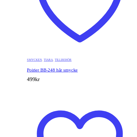
SMYCKEN
,
TIARA
,
TILLBEHÖR
Poirier BB-248 hår smycke
499
kr