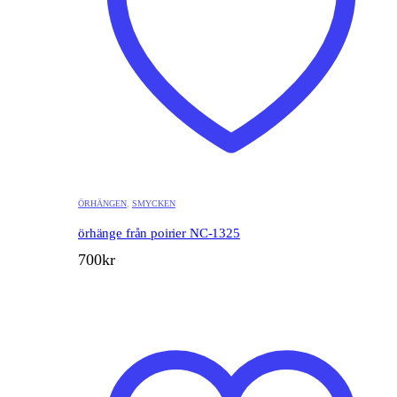
ÖRHÄNGEN
,
SMYCKEN
örhänge från poirier NC-1325
700
kr