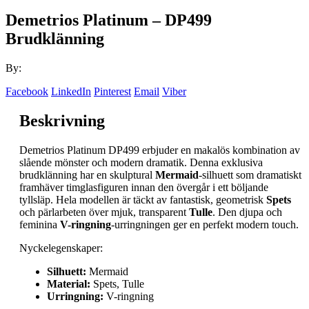
Demetrios Platinum – DP499
Brudklänning
By:
Facebook
LinkedIn
Pinterest
Email
Viber
Beskrivning
Demetrios Platinum DP499 erbjuder en makalös kombination av
slående mönster och modern dramatik. Denna exklusiva
brudklänning har en skulptural
Mermaid
-silhuett som dramatiskt
framhäver timglasfiguren innan den övergår i ett böljande
tyllsläp. Hela modellen är täckt av fantastisk, geometrisk
Spets
och pärlarbeten över mjuk, transparent
Tulle
. Den djupa och
feminina
V-ringning
-urringningen ger en perfekt modern touch.
Nyckelegenskaper:
Silhuett:
Mermaid
Material:
Spets, Tulle
Urringning:
V-ringning