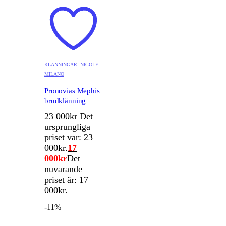
KLÄNNINGAR
,
NICOLE
MILANO
Pronovias Mephis
brudklänning
23 000
kr
Det
ursprungliga
priset var: 23
000kr.
17
000
kr
Det
nuvarande
priset är: 17
000kr.
-11%