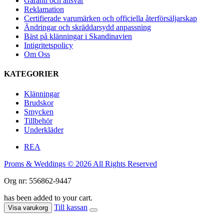
Garanti och ansvar
Reklamation
Certifierade varumärken och officiella återförsäljarskap
Ändringar och skräddarsydd anpassning
Bäst på klänningar i Skandinavien
Intigritetspolicy
Om Oss
KATEGORIER
Klänningar
Brudskor
Smycken
Tillbehör
Underkläder
REA
Proms & Weddings © 2026 All Rights Reserved
Org nr: 556862-9447
has been added to your cart.
Till kassan
Visa varukorg