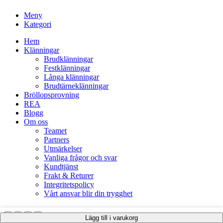
Meny
Kategori
Hem
Klänningar
Brudklänningar
Festklänningar
Långa klänningar
Brudtärneklänningar
Bröllopsprovning
REA
Blogg
Om oss
Teamet
Partners
Utmärkelser
Vanliga frågor och svar
Kundtjänst
Frakt & Returer
Integritetspolicy
Vårt ansvar blir din trygghet
Lägg till i varukorg