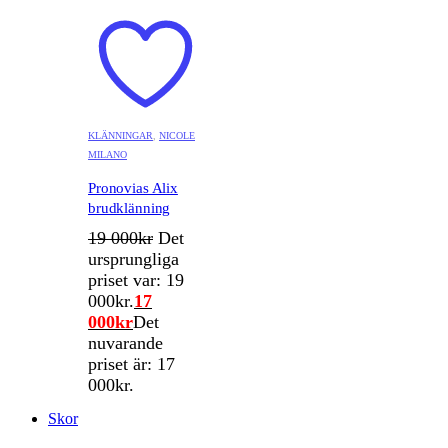
KLÄNNINGAR
,
NICOLE
MILANO
Pronovias Alix
brudklänning
19 000
kr
Det
ursprungliga
priset var: 19
000kr.
17
000
kr
Det
nuvarande
priset är: 17
000kr.
Skor