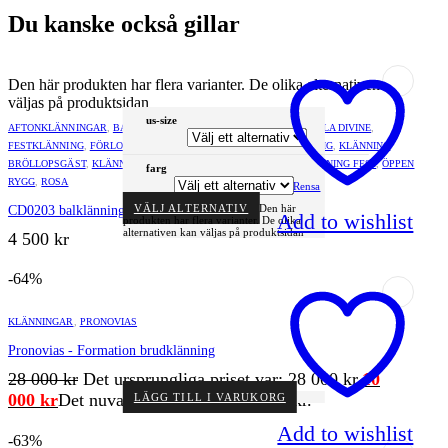
Du kanske också gillar
Den här produkten har flera varianter. De olika alternativen kan
väljas på produktsidan
us-size
AFTONKLÄNNINGAR
,
BALKLÄNNINGAR
,
CHAMPAGNE
,
CINDERELLA DIVINE
,
FESTKLÄNNING
,
FÖRLOVNINGSKLÄNNING
,
GLITTRIG
,
GUL
,
GULDIG
,
KLÄNNING
BRÖLLOPSGÄST
,
KLÄNNINGAR
,
LÅNGA KLÄNNINGAR
,
LÅNGKLÄNNING FEST
,
ÖPPEN
farg
RYGG
,
ROSA
Rensa
VÄLJ ALTERNATIV
Den här
CD0203 balklänning
Add to wishlist
produkten har flera varianter. De olika
alternativen kan väljas på produktsidan
4 500
kr
-64%
KLÄNNINGAR
,
PRONOVIAS
Pronovias - Formation brudklänning
28 000
kr
Det ursprungliga priset var: 28 000 kr.
10
000
kr
Det nuvarande priset är: 10 000 kr.
LÄGG TILL I VARUKORG
Add to wishlist
-63%