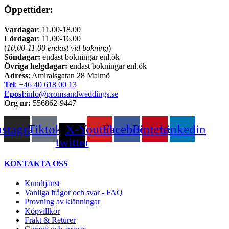
Öppettider:
Vardagar
: 11.00-18.00
Lördagar
: 11.00-16.00
(
10.00-11.00 endast vid bokning
)
Söndagar:
endast bokningar enl.ök
Övriga helgdagar:
endast bokningar enl.ök
Adress
: Amiralsgatan 28 Malmö
Tel
: +46 40 618 ​00 13
Epost
:info@promsandweddings.se
Org nr:
556862-9447
nstagram
Tiktok
X-
Youtube
Facebook
Pinterest
Linkedin
twitter
KONTAKTA OSS
Kundtjänst
Vanliga frågor och svar - FAQ
Provning av klänningar
Köpvillkor
Frakt & Returer