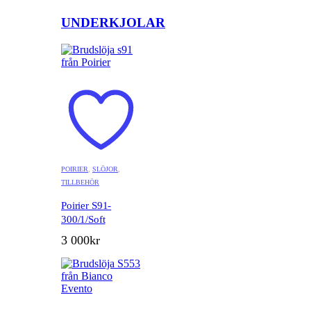
UNDERKJOLAR
POIRIER
,
SLÖJOR
,
TILLBEHÖR
Poirier S91-
300/1/Soft
3 000
kr