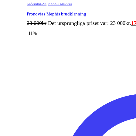
KLÄNNINGAR
,
NICOLE MILANO
Pronovias Mephis brudklänning
23 000
kr
Det ursprungliga priset var: 23 000kr.
1
-11%