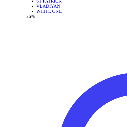
ST PATRICK
VLADIYAN
WHITE ONE
-26%