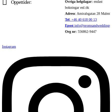
Öppettider:
Övriga helgdagar:
endast
bokningar enl.ök
Adress
: Amiralsgatan 28 Malmö
Tel
: +46 40 618 ​00 13
Epost
:info@promsandweddings.
Org nr:
556862-9447
Instagram