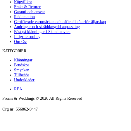
Köpvillkor
Frakt & Returer
Garanti och ansvar
Reklamation
Certifierade varumärken och officiella återförsäljarskap
Ändringar och skräddarsydd anpassning
Bäst på klänningar i Skandinavien
Intigritetspolicy
Om Oss
KATEGORIER
Klänningar
Brudskor
Smycken
Tillbehör
Underkläder
REA
Proms & Weddings © 2026 All Rights Reserved
Org nr: 556862-9447