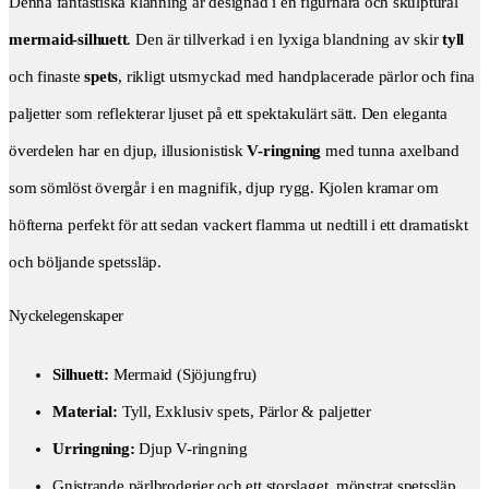
Denna fantastiska klänning är designad i en figurnära och skulptural
mermaid-silhuett
. Den är tillverkad i en lyxiga blandning av skir
tyll
och finaste
spets
, rikligt utsmyckad med handplacerade pärlor och fina
paljetter som reflekterar ljuset på ett spektakulärt sätt. Den eleganta
överdelen har en djup, illusionistisk
V-ringning
med tunna axelband
som sömlöst övergår i en magnifik, djup rygg. Kjolen kramar om
höfterna perfekt för att sedan vackert flamma ut nedtill i ett dramatiskt
och böljande spetssläp.
Nyckelegenskaper
Silhuett:
Mermaid (Sjöjungfru)
Material:
Tyll, Exklusiv spets, Pärlor & paljetter
US-SIZE
Urringning:
Djup V-ringning
Gnistrande pärlbroderier och ett storslaget, mönstrat spetssläp