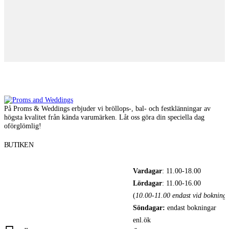
K
P
P
1
På Proms & Weddings erbjuder vi bröllops-, bal- och festklänningar av
högsta kvalitet från kända varumärken. Låt oss göra din speciella dag
oförglömlig!
BUTIKEN
Vardagar
: 11.00-18.00
Lördagar
: 11.00-16.00
(
10.00-11.00 endast vid bokning
)
Söndagar:
endast bokningar
enl.ök