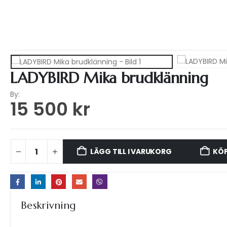
HEM
WEBSHOP
KLÄNNINGAR
,
VACKRA BRUD
LADYBIRD Mika brudklänning
By:
15 500
kr
LÄGG TILL I VARUKORG
KÖP
Beskrivning