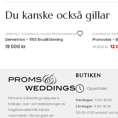
Du kanske också gillar
DEMETRIOS
,
KLÄNNINGAR
,
VACKRA BRUDKLÄNNINGAR
KLÄNNINGAR
,
PRO
-37%
Demetrios - 1150 Brudklänning
Pronovias - 
19 000
kr
12
19 000
kr
BUTIKEN
Öppettider:
På Proms & Weddings erbjuder vi
Vardagar
: 11.00-18.00
bröllops-, bal- och festklänningar av
Lördagar
: 11.00-16.00
högsta kvalitet från kända
(
10.00-11.00 endast vid b
varumärken. Låt oss göra din