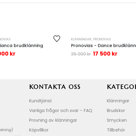
NOVIAS
KLÄNNINGAR
,
PRONOVIAS
-50%
Bianca brudklänning
Pronovias - Dance brudklänn
 000
kr
17 500
kr
35 000
kr
KONTAKTA OSS
KATEGO
Kundtjänst
Klänningar
Vanliga frågor och svar - FAQ
Brudskor
Provning av klänningar
Smycken
Köpvillkor
Tillbehör
okning
)