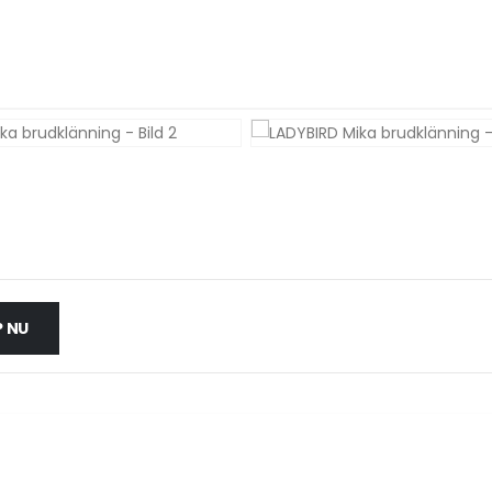
KLÄNNINGAR
,
PLUS SIZE KLÄNNING
,
WHITE ONE
LADYBIRD MIKA
 NU