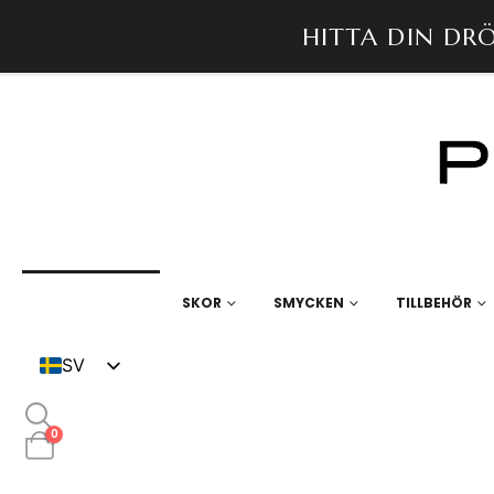
HITTA DIN DR
KLÄNNINGAR
SKOR
SMYCKEN
TILLBEHÖR
SV
DK
0