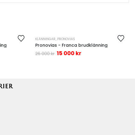
KLÄNNINGAR
,
PRONOVIAS
-42%
ing
Pronovias - Franca brudklänning
15 000
kr
26 000
kr
RIER