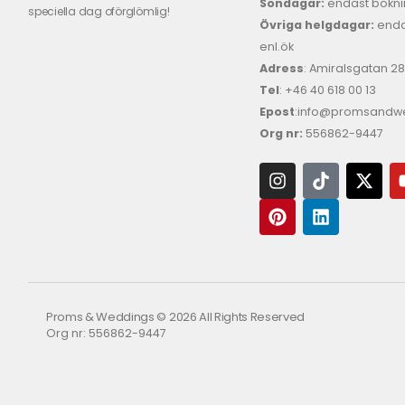
Söndagar:
endast bokni
speciella dag oförglömlig!
Övriga helgdagar:
enda
enl.ök
Adress
: Amiralsgatan 2
Tel
: +46 40 618 ​00 13
Epost
:info@promsandw
Org nr:
556862-9447
Proms & Weddings © 2026 All Rights Reserved
Org nr: 556862-9447