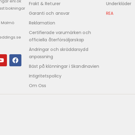
ngar enl.ök
Frakt & Returer
Underkläder
st bokningar
Garanti och ansvar
REA
Reklamation
8 Malmö
Certifierade varumärken och
eddings.se
officiella återförsäljarskap
Ändringar och skräddarsydd
anpassning
Bäst på klänningar i Skandinavien
Intigritetspolicy
Om Oss