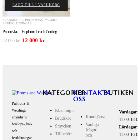
LÄGG TILL I VARUKORG
KLÄNNINGAR
,
PRONOVIAS
,
VACKRA
K
BRUDKLÄNNINGAR
P
Pronovias - Hepburn brudklänning
3
12 000
kr
22 000
kr
KATEGORIER
KONTAKTA
BUTIKEN
OSS
På Proms &
Klänningar
Weddings
Vardagar
:
Kundtjänst
erbjuder vi
Brudskor
11.00-18.0
bröllops-, bal-
Vanliga
Smycken
Lördagar
:
frågor
och
Tillbehör
11.00-16.0
och
festklänningar