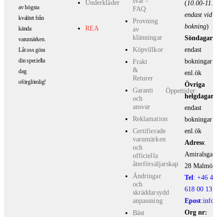
svar -
Underkläder
(
10.00-11.0
av högsta
FAQ
endast vid
kvalitet från
Provning
bokning
)
REA
kända
av
klänningar
Söndagar:
varumärken.
endast
Köpvillkor
Låt oss göra
bokningar
din speciella
Frakt
&
dag
enl.ök
Returer
oförglömlig!
Övriga
Garanti
Öppettider:
helgdagar:
och
ansvar
endast
Reklamation
bokningar
enl.ök
Certifierade
varumärken
Adress
:
och
Amiralsgat
officiella
återförsäljarskap
28 Malmö
Ändringar
Tel
: +46 40
och
618 ​00 13
skräddarsydd
Epost
:info
anpassning
Org nr:
Bäst