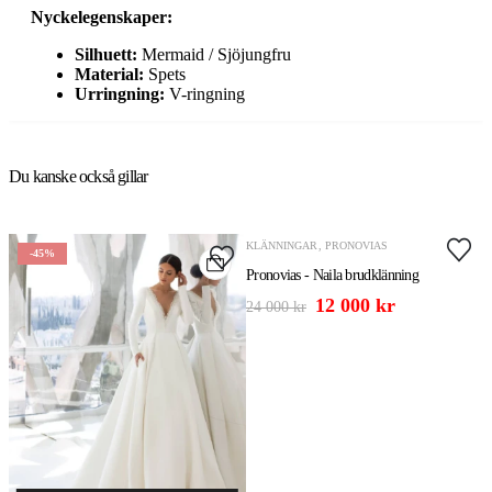
Nyckelegenskaper:
Silhuett:
Mermaid / Sjöjungfru
Material:
Spets
Urringning:
V-ringning
Du kanske också gillar
LÄGG TILL I VARUKORG
KLÄNNINGAR
,
PRONOVIAS
-45%
-50%
Pronovias - Naila brudklänning
12 000
kr
24 000
kr