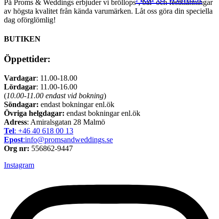
På Proms & Weddings erbjuder vi bröllops-, bal- och festklänningar
av högsta kvalitet från kända varumärken. Låt oss göra din speciella
dag oförglömlig!
BUTIKEN
Öppettider:
Vardagar
: 11.00-18.00
Lördagar
: 11.00-16.00
(
10.00-11.00 endast vid bokning
)
Söndagar:
endast bokningar enl.ök
Övriga helgdagar:
endast bokningar enl.ök
Adress
: Amiralsgatan 28 Malmö
Tel
: +46 40 618 ​00 13
Epost
:info@promsandweddings.se
Org nr:
556862-9447
Instagram