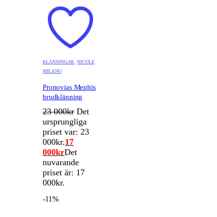
KLÄNNINGAR
,
NICOLE
MILANO
Pronovias Mephis
brudklänning
23 000
kr
Det
ursprungliga
priset var: 23
000kr.
17
000
kr
Det
nuvarande
priset är: 17
000kr.
-11%