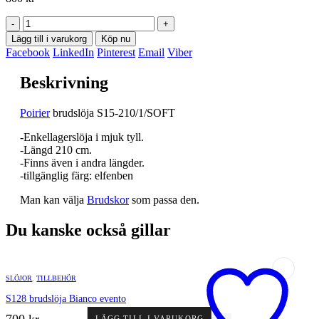
-
+
Lägg till i varukorg
Köp nu
Facebook
LinkedIn
Pinterest
Email
Viber
Beskrivning
Poirier
brudslöja S15-210/1/SOFT
-Enkellagerslöja i mjuk tyll.
-Längd 210 cm.
-Finns även i andra längder.
-tillgänglig färg: elfenben
Man kan välja
Brudskor
som passa den.
Du kanske också gillar
SLÖJOR
,
TILLBEHÖR
S128 brudslöja Bianco evento
700
kr
LÄGG TILL I VARUKORG