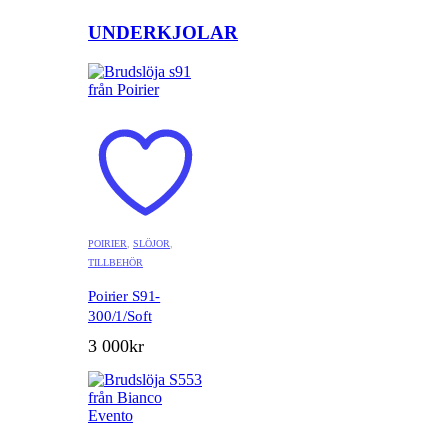
UNDERKJOLAR
POIRIER
,
SLÖJOR
,
TILLBEHÖR
Poirier S91-
300/1/Soft
3 000
kr