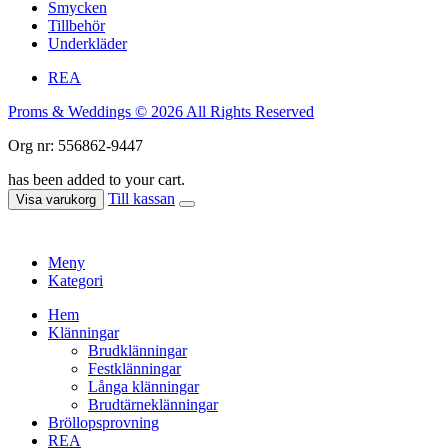
Smycken
Tillbehör
Underkläder
REA
Proms & Weddings © 2026 All Rights Reserved
Org nr: 556862-9447
has been added to your cart.
Till kassan
Visa varukorg
Meny
Kategori
Hem
Klänningar
Brudklänningar
Festklänningar
Långa klänningar
Brudtärneklänningar
Bröllopsprovning
REA