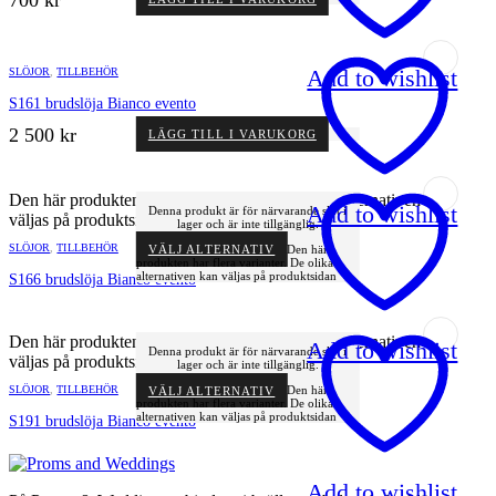
Add to wishlist
SLÖJOR
,
TILLBEHÖR
S161 brudslöja Bianco evento
2 500
kr
LÄGG TILL I VARUKORG
Den här produkten har flera varianter. De olika alternativen kan
Add to wishlist
Denna produkt är för närvarande slut i
väljas på produktsidan
lager och är inte tillgänglig.
SLÖJOR
,
TILLBEHÖR
VÄLJ ALTERNATIV
Den här
produkten har flera varianter. De olika
alternativen kan väljas på produktsidan
S166 brudslöja Bianco evento
Den här produkten har flera varianter. De olika alternativen kan
Add to wishlist
Denna produkt är för närvarande slut i
väljas på produktsidan
lager och är inte tillgänglig.
SLÖJOR
,
TILLBEHÖR
VÄLJ ALTERNATIV
Den här
produkten har flera varianter. De olika
alternativen kan väljas på produktsidan
S191 brudslöja Bianco evento
Add to wishlist