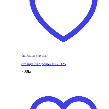
ÖRHÄNGEN
,
SMYCKEN
örhänge från poirier NC-1325
700
kr