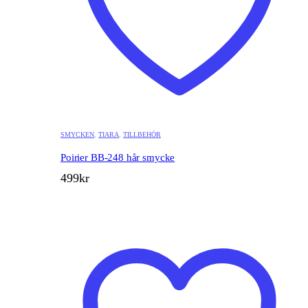
SMYCKEN
,
TIARA
,
TILLBEHÖR
Poirier BB-248 hår smycke
499
kr