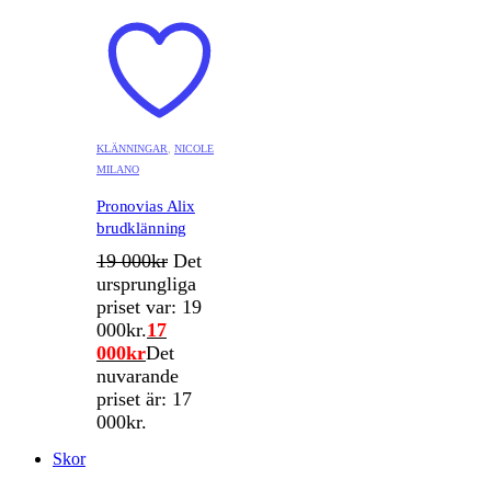
KLÄNNINGAR
,
NICOLE
MILANO
Pronovias Alix
brudklänning
19 000
kr
Det
ursprungliga
priset var: 19
000kr.
17
000
kr
Det
nuvarande
priset är: 17
000kr.
Skor