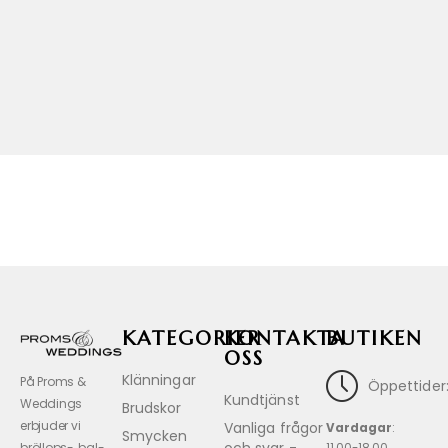
KATEGORIER
KONTAKTA
BUTIKEN
OSS
Klänningar
På Proms &
Öppettider
Kundtjänst
Weddings
Brudskor
erbjuder vi
Vanliga frågor
Vardagar
:
Smycken
bröllops-, bal-