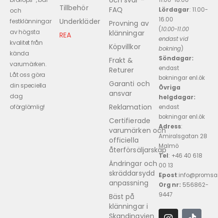
och svar -
11.00-18.00
Tillbehör
FAQ
Lördagar
: 11.00-
och
16.00
Underkläder
festklänningar
Provning av
(
10.00-11.00
av högsta
klänningar
REA
endast vid
kvalitet från
Köpvillkor
bokning
)
kända
Söndagar:
Frakt &
varumärken.
endast
Returer
Låt oss göra
bokningar enl.ök
Garanti och
din speciella
Övriga
ansvar
dag
helgdagar:
Reklamation
oförglömlig!
endast
bokningar enl.ök
Certifierade
Adress
:
varumärken och
Amiralsgatan 28
officiella
Malmö
återförsäljarskap
Tel
: +46 40 618 ​
Ändringar och
00 13
skräddarsydd
Epost
:info@promsa
anpassning
Org nr:
556862-
9447
Bäst på
klänningar i
Skandinavien