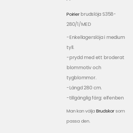
brudslöja
S358-
Poirier
280/1/MED
-Enkellagerslöja i medium
tyll.
-prydd med ett broderat
blommotiv och
tygblommor.
-Längd 280 cm.
-tillgänglig färg: elfenben
Man kan välja
Brudskor
som
passa den.