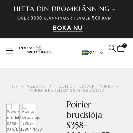
HITTA DIN DRÖMKLÄNNING -
ÖVER 3000 KLÄNNINGAR I LAGER 500 KVM -
BOKA NU
0
SV
DK
HEM
WEBSHOP
TILLBEHÖR
,
SLÖJOR
,
POIRIER
POIRIER BRUDSLÖJA S358-280/1/MED
Poirier
brudslöja
S358-