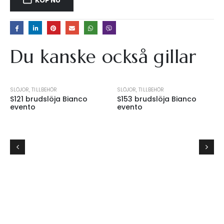
KÖP NU
Du kanske också gillar
SLÖJOR
,
TILLBEHÖR
SLÖJOR
,
TILLBEHÖR
S121 brudslöja Bianco
S153 brudslöja Bianco
evento
evento