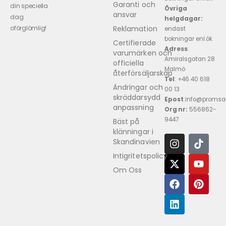
Garanti och
din speciella
Övriga
ansvar
dag
helgdagar:
Reklamation
oförglömlig!
endast
bokningar enl.ök
Certifierade
Adress
:
varumärken och
Amiralsgatan 28
officiella
Malmö
återförsäljarskap
Tel
: +46 40 618 ​
Ändringar och
00 13
skräddarsydd
Epost
:info@promsa
anpassning
Org nr:
556862-
9447
Bäst på
klänningar i
Skandinavien
Intigritetspolicy
Om Oss