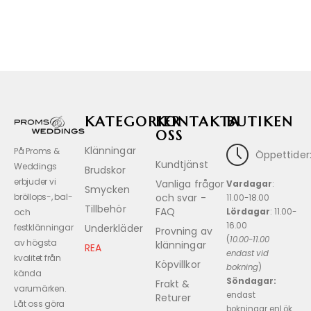
KATEGORIER
KONTAKTA
BUTIKEN
OSS
Klänningar
På Proms &
Öppettider
Kundtjänst
Weddings
Brudskor
erbjuder vi
Vanliga frågor
Vardagar
:
Smycken
och svar -
bröllops-, bal-
11.00-18.00
Tillbehör
FAQ
Lördagar
: 11.00-
och
16.00
Underkläder
festklänningar
Provning av
(
10.00-11.00
av högsta
klänningar
REA
endast vid
kvalitet från
Köpvillkor
bokning
)
kända
Söndagar:
Frakt &
varumärken.
endast
Returer
Låt oss göra
bokningar enl.ök