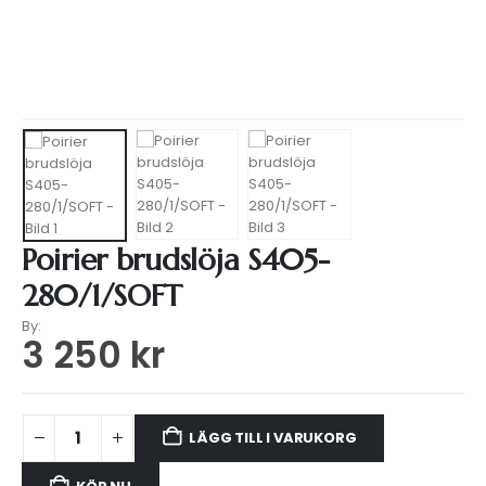
HEM
WEBSHOP
TILLBEHÖR
,
SLÖJOR
,
POIRIER
POIRIER BRUDSLÖJA S405-280/1/SOFT
Poirier brudslöja S405-
280/1/SOFT
By:
3 250
kr
LÄGG TILL I VARUKORG