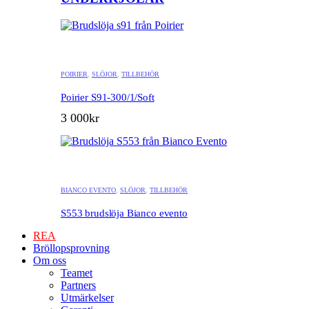
POIRIER
,
SLÖJOR
,
TILLBEHÖR
Poirier S91-300/1/Soft
3 000
kr
BIANCO EVENTO
,
SLÖJOR
,
TILLBEHÖR
S553 brudslöja Bianco evento
REA
Bröllopsprovning
Om oss
Teamet
Partners
Utmärkelser