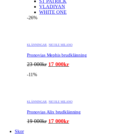
ST PATRICK
VLADIYAN
WHITE ONE
-26%
KLÄNNINGAR
,
NICOLE MILANO
Pronovias Mephis brudklänning
Det
Det
23 000
kr
17 000
kr
ursprungliga
nuvarande
-11%
priset
priset
var:
är:
23
17
000kr.
000kr.
KLÄNNINGAR
,
NICOLE MILANO
Pronovias Alix brudklänning
Det
Det
19 000
kr
17 000
kr
ursprungliga
nuvarande
Skor
priset
priset