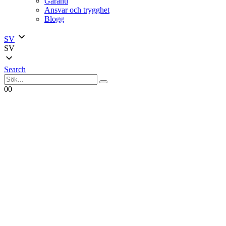
Garanti
Ansvar och trygghet
Blogg
SV
SV
Search
0
0