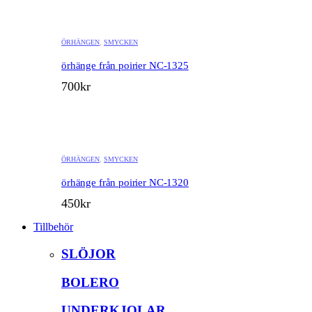
ÖRHÄNGEN
,
SMYCKEN
örhänge från poirier NC-1325
700
kr
ÖRHÄNGEN
,
SMYCKEN
örhänge från poirier NC-1320
450
kr
Tillbehör
SLÖJOR
BOLERO
UNDERKJOLAR