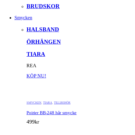
var:
är:
BRUDSKOR
19
17
000kr.
000kr.
Smycken
HALSBAND
ÖRHÄNGEN
TIARA
REA
KÖP NU!
SMYCKEN
,
TIARA
,
TILLBEHÖR
Poirier BB-248 hår smycke
499
kr