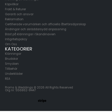
Köpvillkor
Frakt & Returer
Garanti och ansvar
Reklamation
Certifierade varumärken och officiella återförsäljarskap
Ändringar och skräddarsydd anpassning
Bäst på klänningar i Skandinavien
Intigritetspolicy
Om Oss
KATEGORIER
Klänningar
Brudskor
Smycken
Tillbehör
Underkläder
REA
Proms & Weddings © 2026 All Rights Reserved
Org nr: 556862-9447