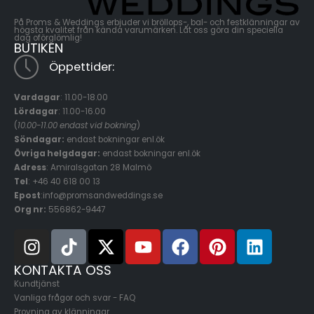
På Proms & Weddings erbjuder vi bröllops-, bal- och festklänningar av
högsta kvalitet från kända varumärken. Låt oss göra din speciella
dag oförglömlig!
BUTIKEN
Öppettider:
Vardagar
: 11.00-18.00
Lördagar
: 11.00-16.00
(
10.00-11.00 endast vid bokning
)
Söndagar:
endast bokningar enl.ök
Övriga helgdagar:
endast bokningar enl.ök
Adress
: Amiralsgatan 28 Malmö
Tel
: +46 40 618 ​00 13
Epost
:info@promsandweddings.se
Org nr:
556862-9447
KONTAKTA OSS
Kundtjänst
Vanliga frågor och svar - FAQ
Provning av klänningar