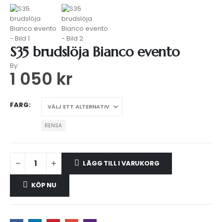
S35 brudslöja Bianco evento
By:
1 050
kr
FARG
RENSA
LÄGG TILL I VARUKORG
KÖP NU