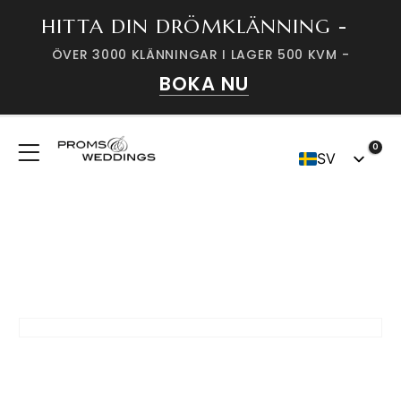
HITTA DIN DRÖMKLÄNNING -
ÖVER 3000 KLÄNNINGAR I LAGER 500 KVM -
BOKA NU
0
SV
DK
HEM
WEBSHOP
TILLBEHÖR
,
SLÖJOR
,
BIANCO EVENTO
S35 BRUDSLÖJA BIANCO EVENTO