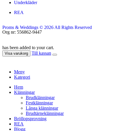
Underkläder
REA
Proms & Weddings © 2026 All Rights Reserved
Org nr: 556862-9447
has been added to your cart.
Till kassan
Visa varukorg
Meny
Kategori
Hem
Klänningar
Brudklänningar
Festklänningar
Långa klänningar
Brudtärneklänningar
Bröllopsprovning
REA
Blogg