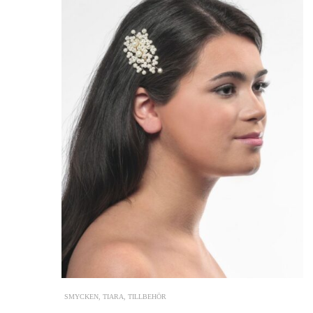
SMYCKEN
,
TIARA
,
TILLBEHÖR