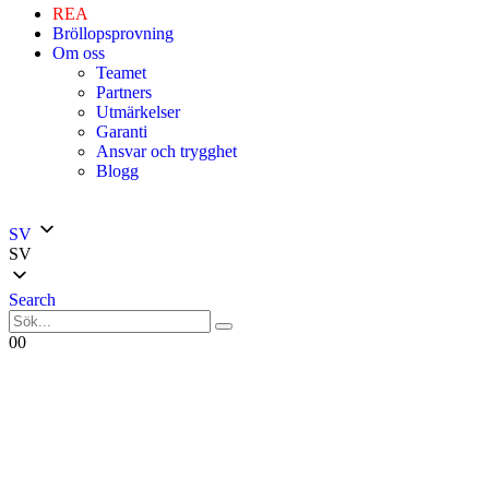
REA
Bröllopsprovning
Om oss
Teamet
Partners
Utmärkelser
Garanti
Ansvar och trygghet
Blogg
SV
SV
Search
0
0