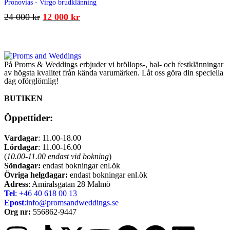
Pronovias - Virgo brudklänning
24 000
kr
12 000
kr
På Proms & Weddings erbjuder vi bröllops-, bal- och festklänningar
av högsta kvalitet från kända varumärken. Låt oss göra din speciella
dag oförglömlig!
BUTIKEN
Öppettider:
Vardagar
: 11.00-18.00
Lördagar
: 11.00-16.00
(
10.00-11.00 endast vid bokning
)
Söndagar:
endast bokningar enl.ök
Övriga helgdagar:
endast bokningar enl.ök
Adress
: Amiralsgatan 28 Malmö
Tel
: +46 40 618 ​00 13
Epost
:info@promsandweddings.se
Org nr:
556862-9447