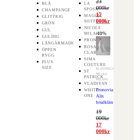
23
BLÅ
LA
000
kr
SPOSA
CHAMPANGE
17
MAGGIE
GLITTRIG
000
kr
SOTTERO
GRÖN
NICOLE
GUL
-11%
MILANO
GULDIG
PRONOVIAS
LÅNGÄRMADE
ROSA
ÖPPEN
CLARÁ
RYGG
SIMA
PLUS
COUTURE
SIZE
KLÄNNINGAR
,
ST
NICOLE
PATRICK
MILANO
VLADIYAN
Pronovias
WHITE
ONE
Alix
brudklänning
19
000
kr
17
000
kr