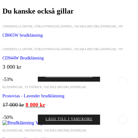
lager och är inte tillgänglig.
Du kanske också gillar
VÄLJ ALTERNATIV
CINDERELLA DIVINE
,
FÖRLOVNINGSKLÄNNING
,
VACKRA BRUDKLÄNNINGAR
,
VIT
CB065W brudklänning
LÄGG TILL I VARUKORG
CINDERELLA DIVINE
,
FÖRLOVNINGSKLÄNNING
,
VACKRA BRUDKLÄNNINGAR
,
VIT
CD944W Brudklänning
3 000
kr
LÄGG TILL I VARUKORG
-53%
KLÄNNINGAR
,
ST PATRICK
,
VACKRA BRUDKLÄNNINGAR
Pronovias - Lavender brudklänning
17 000
kr
8 000
kr
-50%
LÄGG TILL I VARUKORG
KLÄNNINGAR
,
PRONOVIAS
,
VACKRA BRUDKLÄNNINGAR