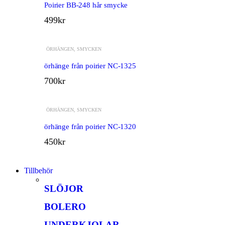
Poirier BB-248 hår smycke
499
kr
ÖRHÄNGEN
,
SMYCKEN
örhänge från poirier NC-1325
700
kr
ÖRHÄNGEN
,
SMYCKEN
örhänge från poirier NC-1320
450
kr
Tillbehör
SLÖJOR
BOLERO
UNDERKJOLAR