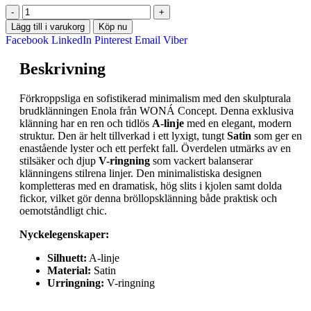
-
+
Lägg till i varukorg
Köp nu
Facebook
LinkedIn
Pinterest
Email
Viber
Beskrivning
Förkroppsliga en sofistikerad minimalism med den skulpturala
brudklänningen Enola från WONÁ Concept. Denna exklusiva
klänning har en ren och tidlös
A-linje
med en elegant, modern
struktur. Den är helt tillverkad i ett lyxigt, tungt
Satin
som ger en
enastående lyster och ett perfekt fall. Överdelen utmärks av en
stilsäker och djup
V-ringning
som vackert balanserar
klänningens stilrena linjer. Den minimalistiska designen
kompletteras med en dramatisk, hög slits i kjolen samt dolda
fickor, vilket gör denna bröllopsklänning både praktisk och
oemotståndligt chic.
Nyckelegenskaper:
Silhuett:
A-linje
Material:
Satin
Urringning:
V-ringning
Denna produkt är för närvarande slut i