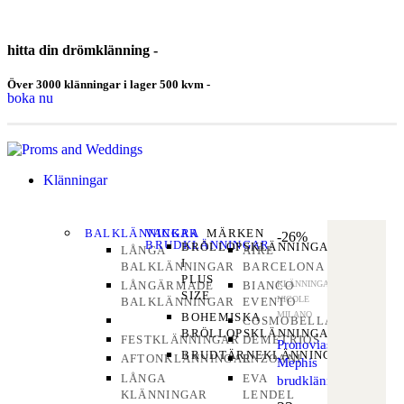
hitta din drömklänning -
Över 3000 klänningar i lager 500 kvm -
boka nu
Klänningar
BALKLÄNNINGAR
VACKRA
MÄRKEN
-26%
BRUDKLÄNNINGAR
BRÖLLOPSKLÄNNINGAR
LÅNGA
AIRE
I
BALKLÄNNINGAR
BARCELONA
PLUS
KLÄNNINGAR
,
LÅNGÄRMADE
BIANCO
SIZE
NICOLE
BALKLÄNNINGAR
EVENTO
MILANO
BOHEMISKA
COSMOBELLA
BRÖLLOPSKLÄNNINGAR
FESTKLÄNNINGAR
DEMETRIOS
Pronovias
BRUDTÄRNEKLÄNNINGAR
AFTONKLÄNNINGAR
ENZOANI
Mephis
LÅNGA
EVA
brudklänning
KLÄNNINGAR
LENDEL