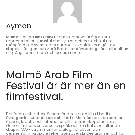
Ayman
Malmös årliga filmfestival som framhäver frågor som
representation, jämställdhet, yttrandefrihet och kulturell
mångfald i en svensk och europeisk kontext; har gått av
stapeln i år igen och vi på Proms and Weddings är stolta att än
en gång sponsra de och deras arbete.
Malmö Arab Film
Festival
är är mer än en
filmfestival.
Det är en kulturell aktör som är dedikerad till att berika
Sveriges kulturlandskap och stärka Malmös position som en
öppen, kreativ och internationellt sammankopplad stad.
Genom filmens universella språk och kraftfulla berättande
skapar MAFF utrymmen för dialog, reflektion och
gemensamma upplevelser som överskrider gränser och för