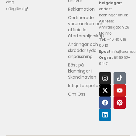
ansvar
dag
helgdagar:
Reklamation
oförglömlig!
endast
bokningar enl.ök
Certifierade
Adress
:
varumärken och
Amiralsgatan 28
officiella
Malmö
återförsäljarskap
Tel
: +46 40 618 ​
Ändringar och
00 13
skräddarsydd
Epost
:info@promsa
anpassning
Org nr:
556862-
9447
Bäst på
klänningar i
Skandinavien
Intigritetspolicy
Om Oss