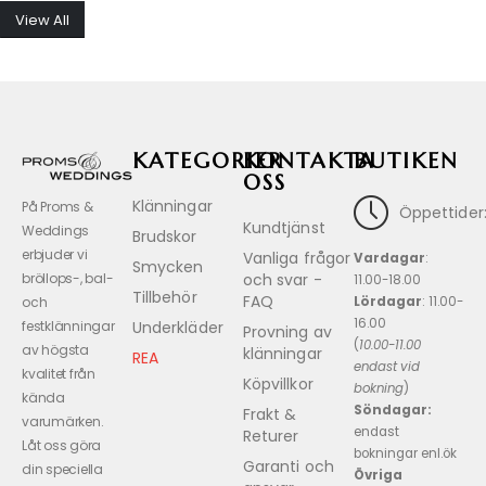
View All
KATEGORIER
KONTAKTA
BUTIKEN
OSS
Klänningar
På Proms &
Öppettider
Kundtjänst
Weddings
Brudskor
erbjuder vi
Vanliga frågor
Vardagar
:
Smycken
och svar -
bröllops-, bal-
11.00-18.00
Tillbehör
FAQ
Lördagar
: 11.00-
och
16.00
Underkläder
festklänningar
Provning av
(
10.00-11.00
av högsta
klänningar
REA
endast vid
kvalitet från
Köpvillkor
bokning
)
kända
Söndagar:
Frakt &
varumärken.
endast
Returer
Låt oss göra
bokningar enl.ök
Garanti och
din speciella
Övriga