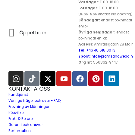
Vardagar
: 11.00-18.00
Lördagar
: 11.00-16.00
(
10.00-11.00 endast vid bokning
)
Söndagar:
endast bokningar
enl.ök
Öppettider:
Övriga helgdagar:
endast
bokningar enl.ök
Adress
: Amiralsgatan 28 Mal
Tel
: +46 40 618 ​00 13
Epost
:info@promsandwedding
Org nr:
556862-9447
KONTAKTA OSS
Kundtjänst
Vanliga frågor och svar - FAQ
Provning av klänningar
Köpvillkor
Frakt & Returer
Garanti och ansvar
Reklamation