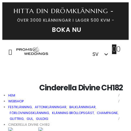
HITTA DIN DRÖMKLÄNNING -
ÖVER 3000 KLÄNNINGAR I LAGER 500 KVM -
BOKA NU
0
0
SV
DK
Cinderella Divine CH182
HEM
WEBSHOP
FESTKLÄNNING
,
AFTONKLÄNNINGAR
,
BALKLÄNNINGAR
,
FÖRLOVNINGSKLÄNNING
,
KLÄNNING BRÖLLOPSGÄST
,
CHAMPAGNE
,
GLITTRIG
,
GUL
,
GULDIG
CINDERELLA DIVINE CH182