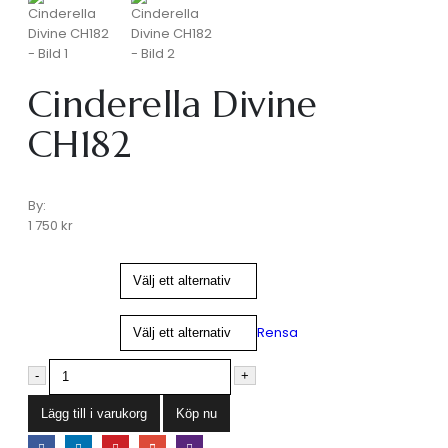
Cinderella Divine
CH182
By:
1 750
kr
us-size
farg
Rensa
-
+
Lägg till i varukorg
Köp nu