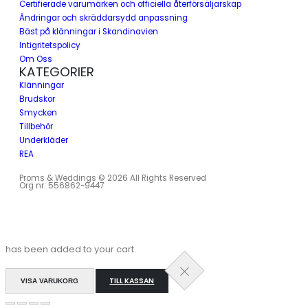
Certifierade varumärken och officiella återförsäljarskap
Ändringar och skräddarsydd anpassning
Bäst på klänningar i Skandinavien
Intigritetspolicy
Om Oss
KATEGORIER
Klänningar
Brudskor
Smycken
Tillbehör
Underkläder
REA
Proms & Weddings © 2026 All Rights Reserved
Org nr: 556862-9447
has been added to your cart.
TILL KASSAN
VISA VARUKORG